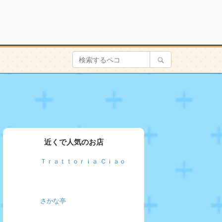
近くで人気のお店
Ｔｒａｔｔｏｒｉａ Ｃｉａｏ
さかな亭