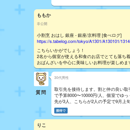
ももか
非公開
小割烹 おはし 銀座 - 銀座/京料理 [食べログ]
https://s.tabelog.com/tokyo/A1301/A130101/131
こちらいかがでしょう！
2名から個室が使える和食のお店でとても落ち
おばんざいを中心に美味しいお料理が楽しめます
30代男性
取引先を接待します。割と仲の良い取
質問
で予算8000〜10000円/人、個室
先が3人、こちらが2人の予定で9月上旬
接待で
りこ