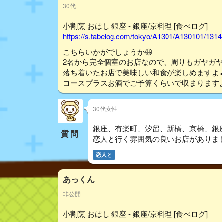
30代
小割烹 おはし 銀座 - 銀座/京料理 [食べログ]
https://s.tabelog.com/tokyo/A1301/A130101/131
こちらいかがでしょうか😃
2名から完全個室のお店なので、周りもガヤガ
落ち着いたお店で美味しい和食が楽しめますよ
コースプラスお酒でご予算くらいで収まりますよ
30代女性
銀座、有楽町、汐留、新橋、京橋、銀座
質問
恋人と行く雰囲気の良いお店がありま
恋人と
あっくん
非公開
小割烹 おはし 銀座 - 銀座/京料理 [食べログ]