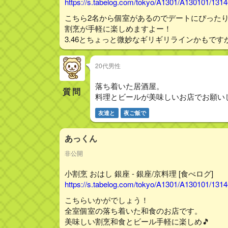
https://s.tabelog.com/tokyo/A1301/A130101/131
こちら2名から個室があるのでデートにぴった
割烹が手軽に楽しめますよー！
3.46とちょっと微妙なギリギリラインかもです
20代男性
落ち着いた居酒屋。
質問
料理とビールが美味しいお店でお願い
友達と
夜ご飯で
あっくん
非公開
小割烹 おはし 銀座 - 銀座/京料理 [食べログ]
https://s.tabelog.com/tokyo/A1301/A130101/131
こちらいかがでしょう！
全室個室の落ち着いた和食のお店です。
美味しい割烹和食とビール手軽に楽しめ🎵