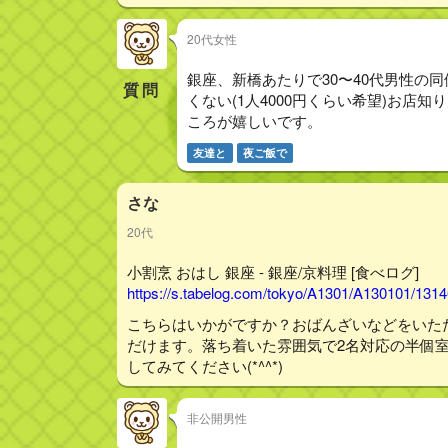
20代女性
銀座、新橋あたりで30〜40代男性の
質問
くない(1人4000円くらい希望)お
ころが嬉しいです。
友達と
夜ご飯で
さな
20代
小割烹 おはし 銀座 - 銀座/京料理 [食べログ]
https://s.tabelog.com/tokyo/A1301/A130101/131
こちらはいかがですか？おばんざいなどをいた
だけます。落ち着いた雰囲気で2名対応の半個
してみてください(*^^*)
非公開男性