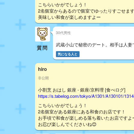
こちらいかがでしょう！
2名個室からあるので個室でゆったりすごせま
美味しい和食が楽しめますよー
30代男性
武蔵小山で秘密のデート。相手は人妻
質問
気になる人と
hiro
非公開
小割烹 おはし 銀座 - 銀座/京料理 [食べログ]
https://s.tabelog.com/tokyo/A1301/A130101/131
こちらいかがでしょう！
2名個室がある銀座にある和食のお店です！
お手頃で和食が楽しめる落ち着いたお店ですよ
お忍び楽しんでくださいね😊