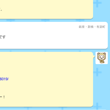
す。
銀座・新橋・有楽町
です
46019/
ー！