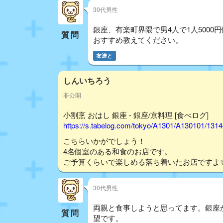
30代男性
銀座、有楽町界隈で男4人で1人500
質問
おすすめ教えてください。
友達と
しんいちろう
非公開
小割烹 おはし 銀座 - 銀座/京料理 [食べログ]
https://s.tabelog.com/tokyo/A1301/A130101/131
こちらいかがでしょう！
4名個室のある和食のお店です。
ご予算くらいで楽しめる落ち着いたお店ですよ
30代男性
両親と食事しようと思ってます。銀座
質問
望です。