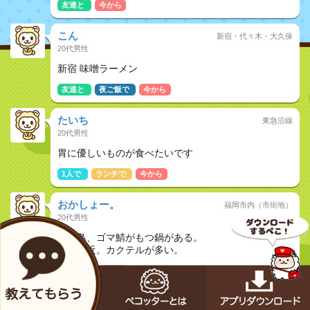
友達と
今から
こん
新宿・代々木・大久保
20代男性
新宿 味噌ラーメン
友達と
夜ご飯で
今から
たいち
東急沿線
20代男性
胃に優しいものが食べたいです
1人で
ランチで
今から
おかしょー。
福岡市内（市街地）
20代男性
焼き鳥、ゴマ鯖がもつ鍋がある。
天神付近。カクテルが多い。
友達と
今から
みほ
大塚・巣鴨・駒込・赤羽