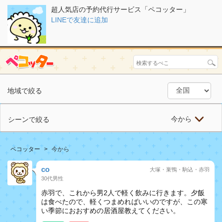
超人気店の予約代行サービス「ペコッター」
LINEで友達に追加
地域で絞る
今から
シーンで絞る
ペコッター
今から
co
大塚・巣鴨・駒込・赤羽
30代男性
赤羽で、これから男2人で軽く飲みに行きます。夕飯
は食べたので、軽くつまめればいいのですが、この寒
い季節におおすめの居酒屋教えてください。