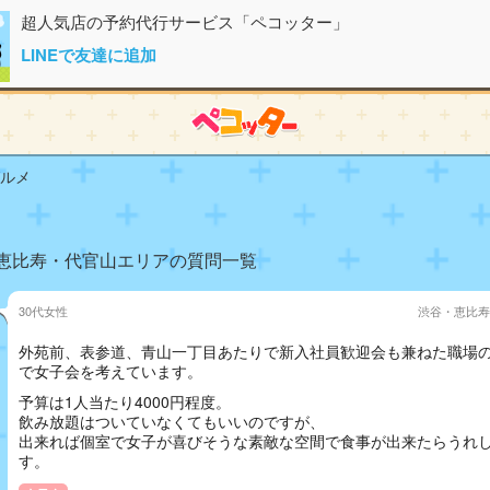
超人気店の予約代行サービス「ペコッター」
LINEで友達に追加
ルメ
恵比寿・代官山エリアの質問一覧
30代女性
渋谷・恵比寿
外苑前、表参道、青山一丁目あたりで新入社員歓迎会も兼ねた職場
で女子会を考えています。
予算は1人当たり4000円程度。
飲み放題はついていなくてもいいのですが、
出来れば個室で女子が喜びそうな素敵な空間で食事が出来たらうれ
す。