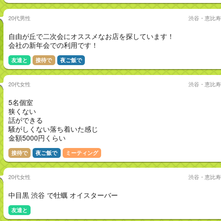
20代男性
渋谷・恵比寿
自由が丘で二次会にオススメなお店を探しています！
会社の新年会での利用です！
友達と
接待で
夜ご飯で
20代女性
渋谷・恵比寿
5名個室
狭くない
話ができる
騒がしくない落ち着いた感じ
金額5000円くらい
接待で
夜ご飯で
ミーティング
20代女性
渋谷・恵比寿
中目黒 渋谷 で牡蠣 オイスターバー
友達と