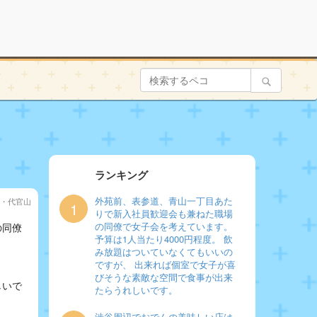
ランキング
外苑前、表参道、青山一丁目あた
・代官山
1
りで新入社員歓迎会も兼ねた職場
の同僚で女子会を考えています。
の同僚
予算は1人当たり4000円程度。 飲
み放題はついていなくてもいいの
ですが、 出来れば個室で女子が喜
びそうな素敵な空間で食事が出来
しいで
たらうれしいです。
渋谷周辺でおでんの美味しい店は