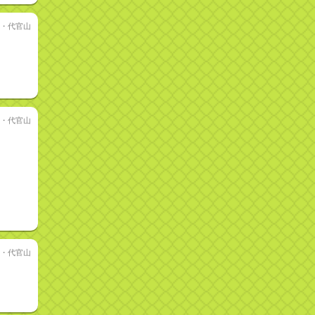
・代官山
・代官山
・代官山