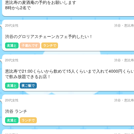
恵比寿の麦酒庵の予約をお願いします
8時から2名で
20代女性
渋谷・恵比寿
渋谷のグロリアスチェーンカフェ予約したい！
友達と
子連れです
ランチで
20代女性
渋谷・恵比寿
恵比寿で21:00くらいから飲めて15人くらいまで入れて4000円くら
で飲み放題できるお店！
友達と
夜ご飯で
20代女性
渋谷・恵比寿
渋谷 ランチ
友達と
ランチで