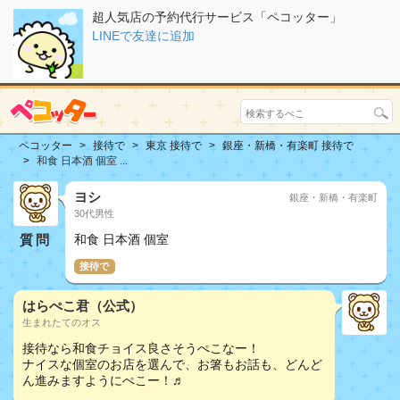
超人気店の予約代行サービス「ペコッター」
LINEで友達に追加
ペコッター
接待で
東京 接待で
銀座・新橋・有楽町 接待で
和食 日本酒 個室 ...
ヨシ
銀座・新橋・有楽町
30代男性
質問
和食 日本酒 個室
接待で
はらぺこ君（公式）
生まれたてのオス
接待なら和食チョイス良さそうぺこなー！
ナイスな個室のお店を選んで、お箸もお話も、どんど
ん進みますようにぺこー！♬