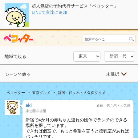
超人気店の予約代行サービス「ペコッター」
LINEで友達に追加
地域で絞る
未選択
シーンで絞る
ペコッター
東京グルメ
新宿・代々木・大久保グルメ
aki
新宿・代々木・大久保
非公開非公開
新宿で4か月の赤ちゃん連れの団体でランチのできる
場所を探しています。
できれば個室で、もっと希望を言うと授乳室があれば
バッチリです。