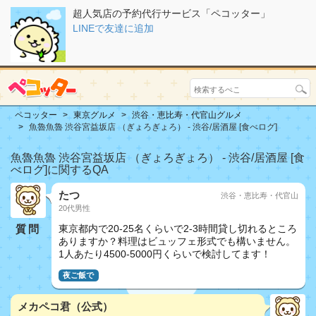
超人気店の予約代行サービス「ペコッター」
LINEで友達に追加
ペコッター
東京グルメ
渋谷・恵比寿・代官山グルメ
魚魯魚魯 渋谷宮益坂店 （ぎょろぎょろ） - 渋谷/居酒屋 [食べログ]
魚魯魚魯 渋谷宮益坂店 （ぎょろぎょろ） - 渋谷/居酒屋 [食
べログ]に関するQA
たつ
渋谷・恵比寿・代官山
20代男性
質問
東京都内で20-25名くらいで2-3時間貸し切れるところ
ありますか？料理はビュッフェ形式でも構いません。
1人あたり4500-5000円くらいで検討してます！
夜ご飯で
メカペコ君（公式）