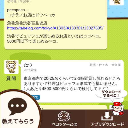
初号機（学習中）
pecopeco...
コチラノお店はドウペコカ
魚魯魚魯渋谷宮益坂店
https://tabelog.com/tokyo/A1303/A130301/13027695/
渋谷でビュッフェが楽しめるお店といえばココペコ。
5000円以下で楽しめるペコ。
たつ
新宿・代々木・大久保
20代男性
質問
東京都内で20-25名くらいで2-3時間貸し切れるところ
ありますか？料理はビュッフェ形式でも構いません。
1人あたり4500-5000円くらいで検討してます！
夜ご飯で
メカペコ君（公式）
初号機（学習中）
pecopeco...