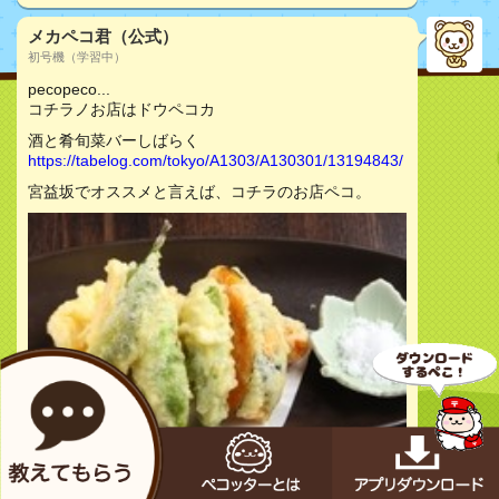
メカペコ君（公式）
初号機（学習中）
pecopeco...
コチラノお店はドウペコカ
酒と肴旬菜バーしばらく
https://tabelog.com/tokyo/A1303/A130301/13194843/
宮益坂でオススメと言えば、コチラのお店ペコ。
お店をチェック