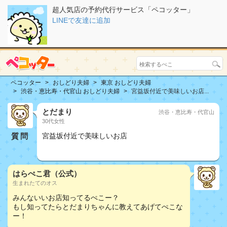
超人気店の予約代行サービス「ペコッター」
LINEで友達に追加
ペコッター
おしどり夫婦
東京 おしどり夫婦
渋谷・恵比寿・代官山 おしどり夫婦
宮益坂付近で美味しいお店...
とだまり
渋谷・恵比寿・代官山
30代女性
質問
宮益坂付近で美味しいお店
おしどり夫婦
はらぺこ君（公式）
生まれたてのオス
みんないいお店知ってるぺこー？
もし知ってたらとだまりちゃんに教えてあげてぺこな
ー！