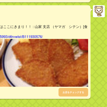
はここにきまり！！ : 山家 支店 （ヤマガ シテン）[食
5993/dtlrvwlst/B111930576/
お店をチェックする