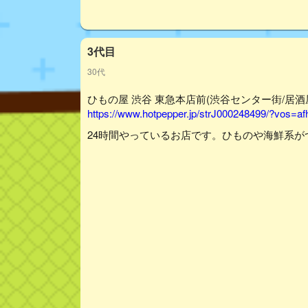
3代目
30代
ひもの屋 渋谷 東急本店前(渋谷センター街/居酒屋
https://www.hotpepper.jp/strJ000248499/?vos=
24時間やっているお店です。ひものや海鮮系