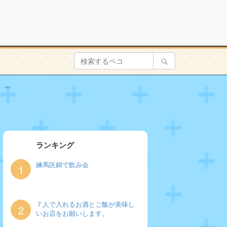
..
ランキング
練馬区錦で飲み会
1
７人で入れるお酒とご飯が美味し
2
いお店をお願いします。