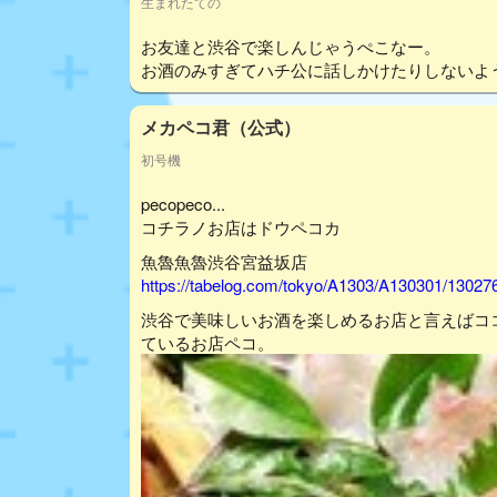
生まれたての
お友達と渋谷で楽しんじゃうぺこなー。
お酒のみすぎてハチ公に話しかけたりしないよ
メカペコ君（公式）
初号機
pecopeco...
コチラノお店はドウペコカ
魚魯魚魯渋谷宮益坂店
https://tabelog.com/tokyo/A1303/A130301/13027
渋谷で美味しいお酒を楽しめるお店と言えばコ
ているお店ペコ。