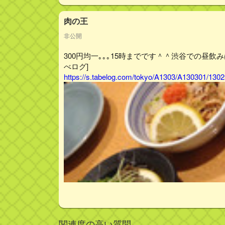
肉の王
非公開
300円均一｡｡｡15時までです＾＾渋谷での昼飲み
べログ]
https://s.tabelog.com/tokyo/A1303/A130301/1302
関連度の高い質問