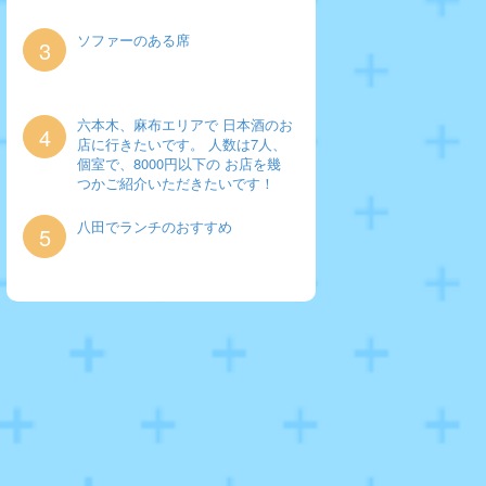
ソファーのある席
3
六本木、麻布エリアで 日本酒のお
4
店に行きたいです。 人数は7人、
個室で、8000円以下の お店を幾
つかご紹介いただきたいです！
八田でランチのおすすめ
5