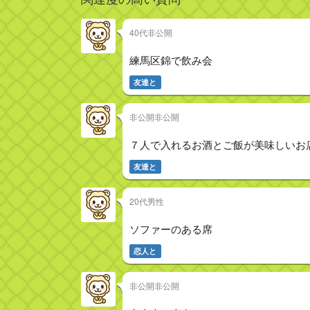
40代非公開
練馬区錦で飲み会
友達と
非公開非公開
７人で入れるお酒とご飯が美味しいお
友達と
20代男性
ソファーのある席
恋人と
非公開非公開