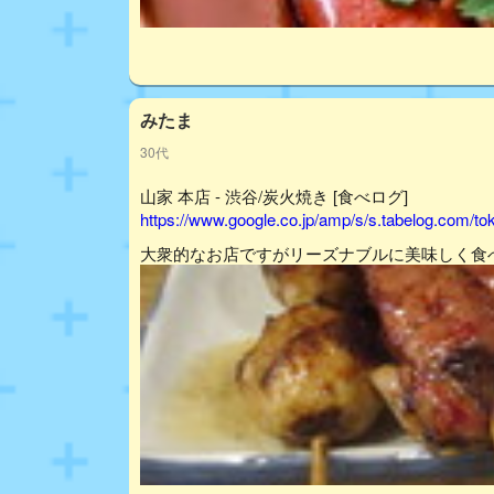
みたま
30代
山家 本店 - 渋谷/炭火焼き [食べログ]
https://www.google.co.jp/amp/s/s.tabelog.com/
大衆的なお店ですがリーズナブルに美味しく食