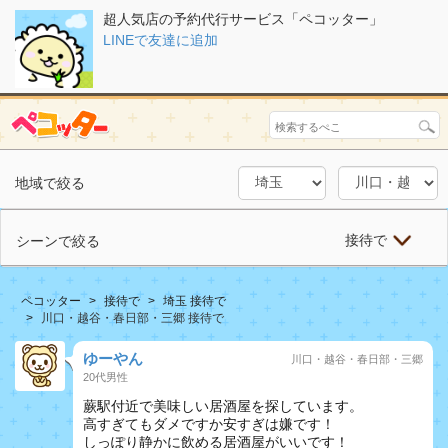
超人気店の予約代行サービス「ペコッター」
LINEで友達に追加
地域で絞る
接待で
シーンで絞る
ペコッター
接待で
埼玉 接待で
川口・越谷・春日部・三郷 接待で
ゆーやん
川口・越谷・春日部・三郷
20代男性
蕨駅付近で美味しい居酒屋を探しています。
高すぎてもダメですか安すぎは嫌です！
しっぽり静かに飲める居酒屋がいいです！