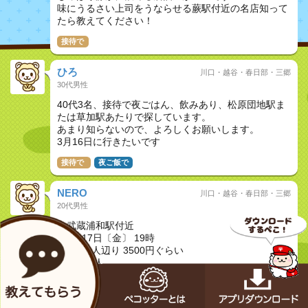
味にうるさい上司をうならせる蕨駅付近の名店知って
たら教えてください！
接待で
ひろ
川口・越谷・春日部・三郷
30代男性
40代3名、接待で夜ごはん、飲みあり、松原団地駅ま
たは草加駅あたりで探しています。
あまり知らないので、よろしくお願いします。
3月16日に行きたいです
接待で
夜ご飯で
NERO
川口・越谷・春日部・三郷
20代男性
・武蔵浦和駅付近
・3月17日〔金〕 19時
・予算1人辺り 3500円ぐらい
・人数 8人
ボニューム重視のコース料理で飲み放題付き
値段は出来るだけ安い方が助かります。
この条件に合う居酒屋ありませんか？