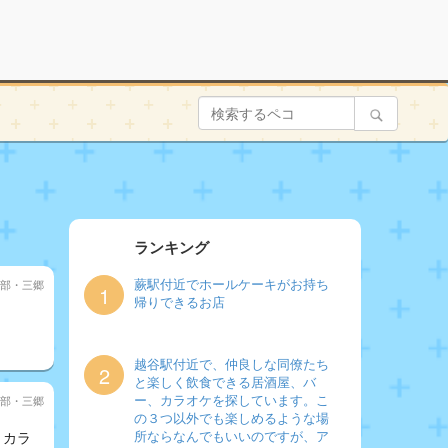
ランキング
蕨駅付近でホールケーキがお持ち
部・三郷
1
帰りできるお店
越谷駅付近で、仲良しな同僚たち
2
と楽しく飲食できる居酒屋、バ
ー、カラオケを探しています。こ
部・三郷
の３つ以外でも楽しめるような場
所ならなんでもいいのですが、ア
、カラ