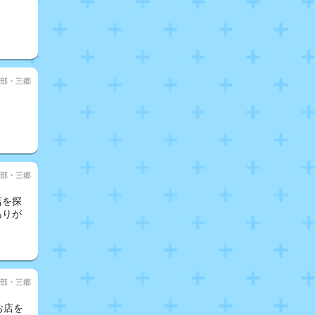
部・三郷
部・三郷
店を探
ありが
部・三郷
お店を