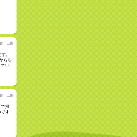
部・三郷
です。
から歩
してい
部・三郷
店で探
のです