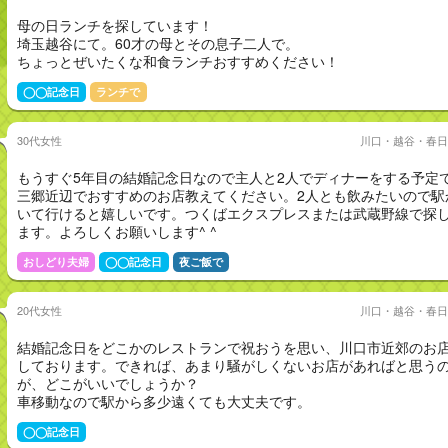
母の日ランチを探しています！
埼玉越谷にて。60才の母とその息子二人で。
ちょっとぜいたくな和食ランチおすすめください！
◯◯記念日
ランチで
30代女性
川口・越谷・春日
もうすぐ5年目の結婚記念日なので主人と2人でディナーをする予定
三郷近辺でおすすめのお店教えてください。2人とも飲みたいので駅
いて行けると嬉しいです。つくばエクスプレスまたは武蔵野線で探
ます。よろしくお願いします^ ^
おしどり夫婦
◯◯記念日
夜ご飯で
20代女性
川口・越谷・春日
結婚記念日をどこかのレストランで祝おうを思い、川口市近郊のお
しております。できれば、あまり騒がしくないお店があればと思う
が、どこがいいでしょうか？
車移動なので駅から多少遠くても大丈夫です。
◯◯記念日