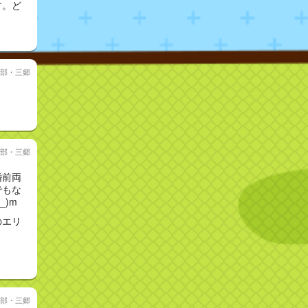
す。ど
部・三郷
部・三郷
婚前両
でもな
)m
のエリ
部・三郷