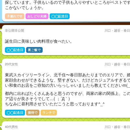
探しています。子供もいるので子供も入りやすいところがベストで
こかないでしょうか。
子連れです
おしどり夫婦
◯◯記念日
非公開非公開
川口・越谷・春日
誕生日に美味しい肉料理が食べたい。
◯◯記念日
夜ご飯で
20代女性
川口・越谷・春日
東武スカイツリーライン、北千住〜春日部あたりまでのエリアで、
家顔合わせができるような、堅すぎない、だけどカジュアルすぎる
い和食のお店をご存知の方いらっしゃいましたら教えてくださいm(__
都内に出ればたくさんあると思うのですが、両家の家の関係上、こ
ア辺りが良さそうでして…( ；´Д｀)
ちなみに昼利用させていただこうと思っております^_^
◯◯記念日
接待で
ランチで
40代男性
川口・越谷・春日