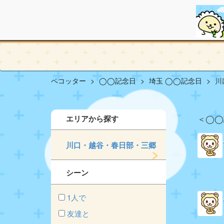
ペコッター
◯◯記念日
埼玉 ◯◯記念日
川
エリアから探す
＜◯◯
川口・越谷・春日部・三郷
シーン
1人で
友達と