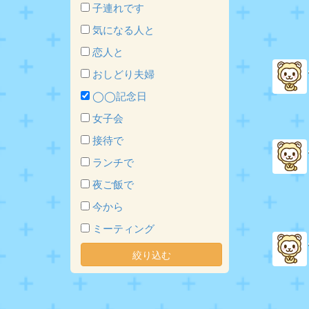
子連れです
気になる人と
恋人と
おしどり夫婦
◯◯記念日
女子会
接待で
ランチで
夜ご飯で
今から
ミーティング
絞り込む