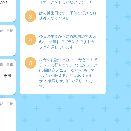
イディアをもらいたいです！！！
んでも
嫁の誕生日です。子供と行けるお
3
店教えてください
部・三郷
今日の午後から越谷駅周辺で大人
4
6人、子連れでブランチできるカ
フェを探しています！
祖母のお誕生日祝いに 母と三人で
5
部・三郷
ランチに行きます。 なにかフェア
(期間限定メニューなど)があって
ェを探
タバコが吸えるお店はあります
か？ 最寄りが川口で探していま
す。
部・三郷