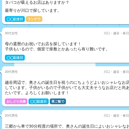
タバコが吸えるお店はありますか？
最寄りが川口で探しています。
◯◯記念日
ランチで
30代女性
川口・越谷・春日
母の還暦のお祝いでお店を探しています！
子供もいるので、個室で座敷とかあったら有り難いです。
◯◯記念日
20代男性
川口・越谷・春日
越谷周辺で、奥さんの誕生日を祝うのにちょうどよいおシャレなお
しています。子供がいるので子供がいても大丈夫そうなお店だと尚
たいです。よろしくお願いします！
おしどり夫婦
◯◯記念日
夜ご飯で
20代男性
川口・越谷・春日
三郷から車で30分程度の場所で、奥さんの誕生日によいおシャレな