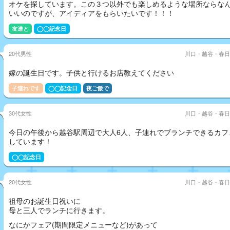
オケを探しています。この３つ以外でも楽しめるような場所ならな
いいのですが、アイディアをもらいたいです！！！
友達と
◯◯記念日
20代男性
川口・越谷・春日
嫁の誕生日です。子供と行けるお店教えてください
子連れです
◯◯記念日
夜ご飯で
30代女性
川口・越谷・春日
今日の午後から越谷駅周辺で大人6人、子連れでブランチできるカフ
しています！
◯◯記念日
20代女性
川口・越谷・春日
祖母のお誕生日祝いに
母と三人でランチに行きます。
なにかフェア(期間限定メニューなど)があって