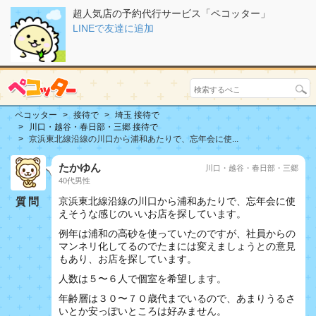
超人気店の予約代行サービス「ペコッター」
LINEで友達に追加
ペコッター
接待で
埼玉 接待で
川口・越谷・春日部・三郷 接待で
京浜東北線沿線の川口から浦和あたりで、忘年会に使...
たかゆん
川口・越谷・春日部・三郷
40代男性
質問
京浜東北線沿線の川口から浦和あたりで、忘年会に使
えそうな感じのいいお店を探しています。
例年は浦和の高砂を使っていたのですが、社員からの
マンネリ化してるのでたまには変えましょうとの意見
もあり、お店を探しています。
人数は５〜６人で個室を希望します。
年齢層は３０〜７０歳代までいるので、あまりうるさ
いとか安っぽいところは好みません。