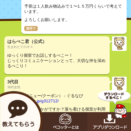
予算は１人飲み物込みで１〜1.５万円くらいで考えて
います。
よろしくお願いします。
接待で
はらぺこ君（公式）
生まれたてのオス
ゆっくり個室でお話しするぺこー！
じっくりコミュニケーションとって、大切な仲を深め
るぺこり！
3代目
30代女性
魚菜 基（メニュー/クーポン） - ぐるなび
http://r.gnavi.co.jp/g312712/
こちらの和食はいかがですか？落ち着ける個室が利用
できますよ。コース料理が幅広くご予算によって選べ
ますよ。