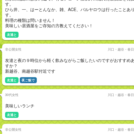
す。
ひら井、一、はーとんなか、雑、ACE、バルヤロウは行ったことあ
す。
料理の種類は問いません！
美味しい居酒屋をご存知の方教えてください！
友達と
非公開女性
川口・越谷・春日
友達と夜の９時位から軽く飲みながらご飯したいのですがおすすめ
すか？
新越谷、南越谷駅付近です
友達と
夜ご飯で
30代女性
川口・越谷・春日
美味しいランチ
友達と
非公開女性
川口・越谷・春日