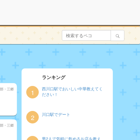
ランキング
西川口駅でおいしい中華教えてく
部・三郷
1
ださい！
川口駅でデート
2
部・三郷
男2人で気軽に飲めるお店を教え