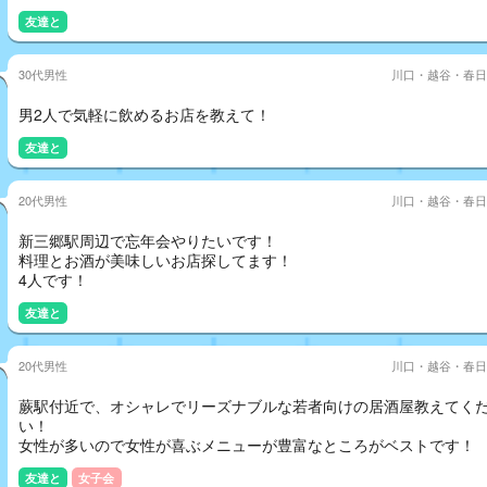
友達と
30代男性
川口・越谷・春日
男2人で気軽に飲めるお店を教えて！
友達と
20代男性
川口・越谷・春日
新三郷駅周辺で忘年会やりたいです！
料理とお酒が美味しいお店探してます！
4人です！
友達と
20代男性
川口・越谷・春日
蕨駅付近で、オシャレでリーズナブルな若者向けの居酒屋教えてく
い！
女性が多いので女性が喜ぶメニューが豊富なところがベストです！
友達と
女子会