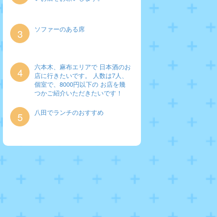
ソファーのある席
3
六本木、麻布エリアで 日本酒のお
4
店に行きたいです。 人数は7人、
個室で、8000円以下の お店を幾
つかご紹介いただきたいです！
八田でランチのおすすめ
5