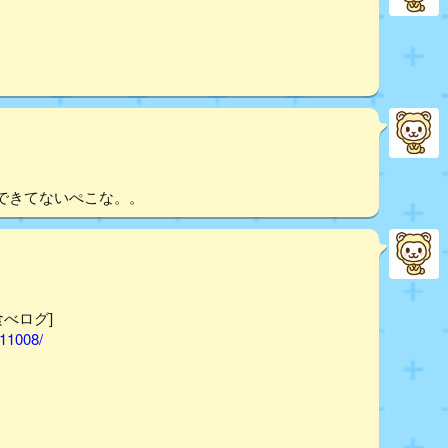
できてないぺこな。。
食べログ]
011008/