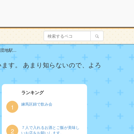
地駅...
います。 あまり知らないので、よろ
ランキング
練馬区錦で飲み会
1
７人で入れるお酒とご飯が美味し
2
いお店をお願いします。