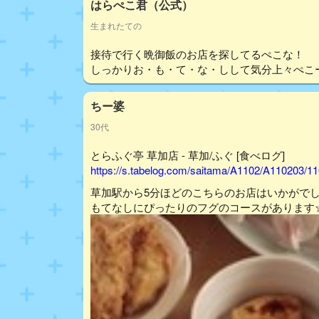
はらぺこ君（公式）
生まれたての
接待で行く晩御飯のお店を探してるぺこな！
しっかりお・も・て・な・しして気分上々ぺこ
ちー婆
30代
とらふぐ亭 草加店 - 草加/ふぐ [食べログ]
https://s.tabelog.com/saitama/A1102/A110203/1
草加駅から5分ほどのこちらのお店はいかがで
もてなしにぴったりのフグのコースがあります