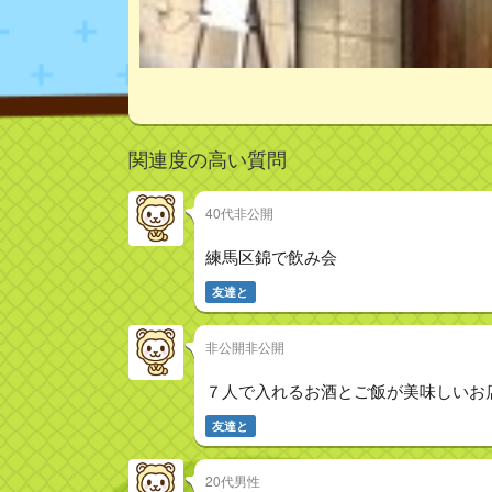
関連度の高い質問
40代非公開
練馬区錦で飲み会
友達と
非公開非公開
７人で入れるお酒とご飯が美味しいお
友達と
20代男性