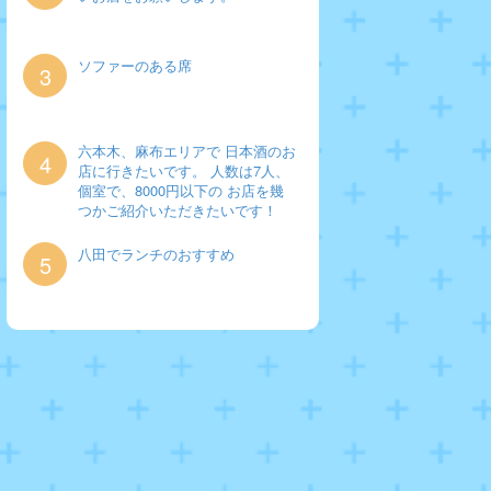
ソファーのある席
3
六本木、麻布エリアで 日本酒のお
4
店に行きたいです。 人数は7人、
個室で、8000円以下の お店を幾
つかご紹介いただきたいです！
八田でランチのおすすめ
5