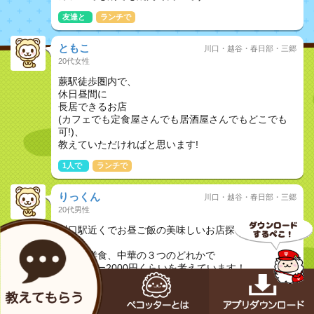
友達と
ランチで
ともこ
川口・越谷・春日部・三郷
20代女性
蕨駅徒歩圏内で、
休日昼間に
長居できるお店
(カフェでも定食屋さんでも居酒屋さんでもどこでも
可!)、
教えていただければと思います!
1人で
ランチで
りっくん
川口・越谷・春日部・三郷
20代男性
川口駅近くでお昼ご飯の美味しいお店探していま
す！！
和食、洋食、中華の３つのどれかで
1人1000ー2000円くらいを考えています！
オススメありましたらお願いします(；ω；)
恋人と
ランチで