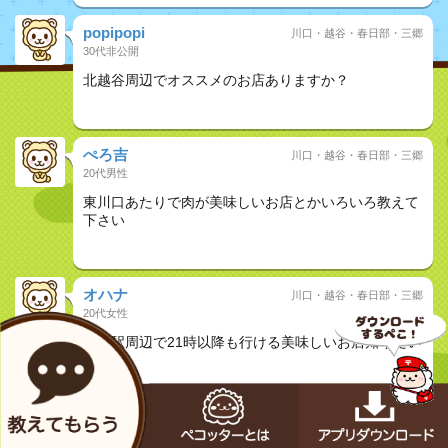
popipopi
川口・越谷・春日部・三郷
30代非公開
北越谷周辺でオススメのお店ありますか？
おしどり夫婦
ぺろ吉
川口・越谷・春日部・三郷
20代男性
東川口あたりで肉が美味しいお店とかいろいろ教えて
下さい
おしどり夫婦
オハナ
川口・越谷・春日部・三郷
20代女性
蒲生駅周辺で21時以降も行ける美味しいお店知りたい
です！
おしどり夫婦
ひばら
川口・越谷・春日部・三郷