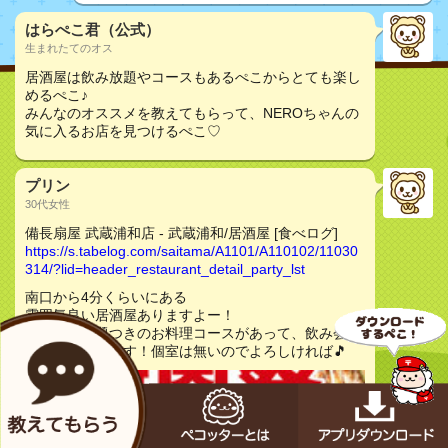
はらぺこ君（公式）
生まれたてのオス
居酒屋は飲み放題やコースもあるぺこからとても楽し
めるぺこ♪
みんなのオススメを教えてもらって、NEROちゃんの
気に入るお店を見つけるぺこ♡
プリン
30代女性
備長扇屋 武蔵浦和店 - 武蔵浦和/居酒屋 [食べログ]
https://s.tabelog.com/saitama/A1101/A110102/11030
314/?lid=header_restaurant_detail_party_lst
南口から4分くらいにある
雰囲気良い居酒屋ありますよー！
ここ飲み放題つきのお料理コースがあって、飲み会ワ
イワイ楽しめます！個室は無いのでよろしければ🎵