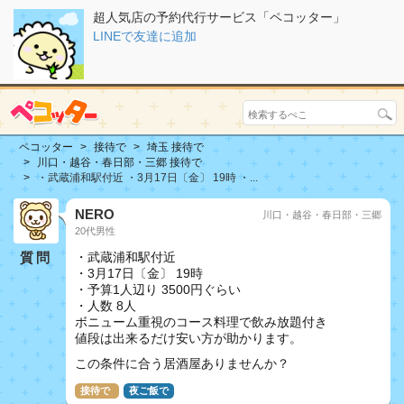
超人気店の予約代行サービス「ペコッター」
LINEで友達に追加
ペコッター
接待で
埼玉 接待で
川口・越谷・春日部・三郷 接待で
・武蔵浦和駅付近 ・3月17日〔金〕 19時 ・...
NERO
川口・越谷・春日部・三郷
20代男性
質問
・武蔵浦和駅付近
・3月17日〔金〕 19時
・予算1人辺り 3500円ぐらい
・人数 8人
ボニューム重視のコース料理で飲み放題付き
値段は出来るだけ安い方が助かります。
この条件に合う居酒屋ありませんか？
接待で
夜ご飯で