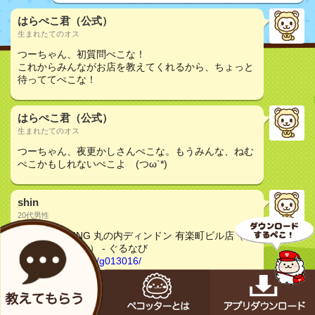
はらぺこ君（公式）
生まれたてのオス
つーちゃん、初質問ぺこな！
これからみんながお店を教えてくれるから、ちょっと
待っててぺこな！
はらぺこ君（公式）
生まれたてのオス
つーちゃん、夜更かしさんぺこな。もうみんな、ねむ
ぺこかもしれないぺこよ (つω`*)
shin
20代男性
GRILL＆DINING 丸の内ディンドン 有楽町ビル店（メ
ニュー/クーポン） - ぐるなび
http://r.gnavi.co.jp/g013016/
80名で着席で貸切できるこちらのお店いかがでしょ
う？
洋食メニューに飲み放題ついたコースは3000円代から