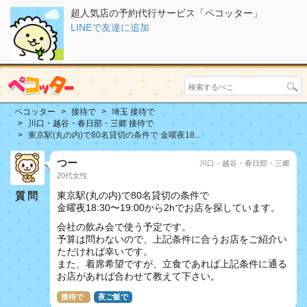
超人気店の予約代行サービス「ペコッター」
LINEで友達に追加
ペコッター
接待で
埼玉 接待で
川口・越谷・春日部・三郷 接待で
東京駅(丸の内)で80名貸切の条件で 金曜夜18...
つー
川口・越谷・春日部・三郷
20代女性
質問
東京駅(丸の内)で80名貸切の条件で
金曜夜18:30〜19:00から2hでお店を探しています。
会社の飲み会で使う予定です。
予算は問わないので、上記条件に合うお店をご紹介い
ただければ幸いです。
また、着席希望ですが、立食であれば上記条件に通る
お店があれば合わせて教えて下さい。
接待で
夜ご飯で