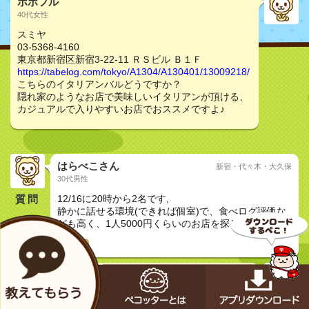
ポポフル
40代女性
スミヤ
03-5368-4160
東京都新宿区新宿3-22-11 ＲＳビル Ｂ１Ｆ
https://tabelog.com/tokyo/A1304/A130401/13009218/
こちらのイタリアンバルどうですか？
隠れ家のようなお店で美味しいイタリアンが頂ける、
カジュアルで入りやすいお店でおススメですよ♪
はらべこさん
新宿・代々木・大久保
30代男性
質問
12/16に20時から2名です,
静かに話せる環境(できれば個室)で、食べログ評価な
ども高く、1人5000円くらいのお店を探してます。
接待で
はらぺこ君（公式）
生まれたてのオス
スミヤ （SUMIYA） - 新宿/イタリアン [食べログ]