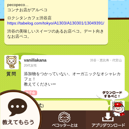
pecopeco...
コンナお店がアルペコ
ロクシタンカフェ渋谷店
https://tabelog.com/tokyo/A1303/A130301/13049391/
渋谷の美味しいスイーツのあるお店ペコ。デート向き
なお店ペコ。
vanillakana
渋谷・恵比寿・代官山
20代女性
質問
添加物をつかっていない、オーガニックなオシャレカ
フェ！
教えてくださいー
女子会
メカペコ君（公式）
初号機（学習中）
pecopeco...
イイトコ見つかったペコ