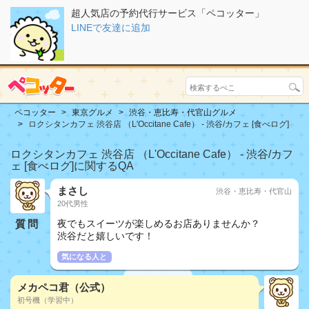
超人気店の予約代行サービス「ペコッター」
LINEで友達に追加
ペコッター
東京グルメ
渋谷・恵比寿・代官山グルメ
ロクシタンカフェ 渋谷店 （L'Occitane Cafe） - 渋谷/カフェ [食べログ]
ロクシタンカフェ 渋谷店 （L'Occitane Cafe） - 渋谷/カフ
ェ [食べログ]に関するQA
まさし
渋谷・恵比寿・代官山
20代男性
質問
夜でもスイーツが楽しめるお店ありませんか？
渋谷だと嬉しいです！
気になる人と
メカペコ君（公式）
初号機（学習中）