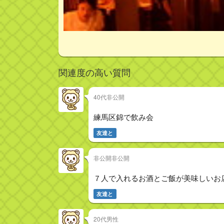
関連度の高い質問
40代非公開
練馬区錦で飲み会
友達と
非公開非公開
７人で入れるお酒とご飯が美味しいお
友達と
20代男性