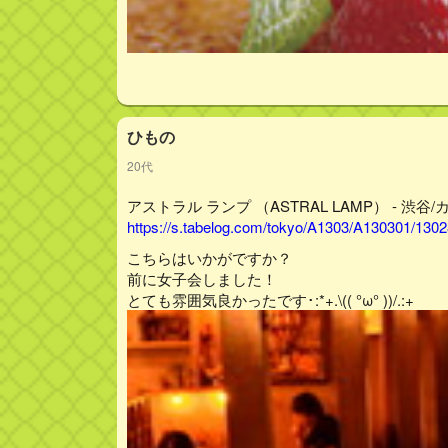
ひもの
20代
アストラル ランプ （ASTRAL LAMP） - 渋谷/
https://s.tabelog.com/tokyo/A1303/A130301/130
こちらはいかがですか？
前に女子会しました！
とても雰囲気良かったです･:*+.\(( °ω° ))/.:+