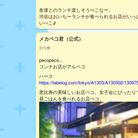
友達とのランチ楽しそうぺこなー。
渋谷はおいちーランチが食べられるお店がいっ
いぺこ♪
メカペコ君（公式）
初号機
pecopeco...
コンナお店がアルペコ
ハース
https://tabelog.com/tokyo/A1303/A130302/13097
恵比寿の美味しいお店ペコ。女子会にぴったり
昼ごはんを食べれるお店ペコ。