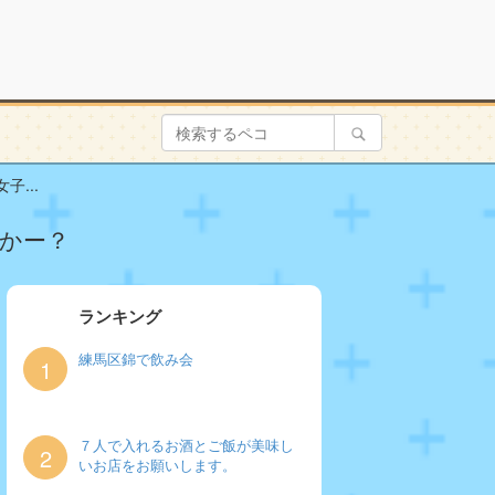
...
かー？
ランキング
練馬区錦で飲み会
1
７人で入れるお酒とご飯が美味し
2
いお店をお願いします。