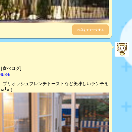
お店をチェックする
 [食べログ]
64534/
。ブリオッシュフレンチトーストなど美味しいランチを
╹๑ )