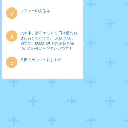
ソファーのある席
3
六本木、麻布エリアで 日本酒のお
4
店に行きたいです。 人数は7人、
個室で、8000円以下の お店を幾
つかご紹介いただきたいです！
八田でランチのおすすめ
5