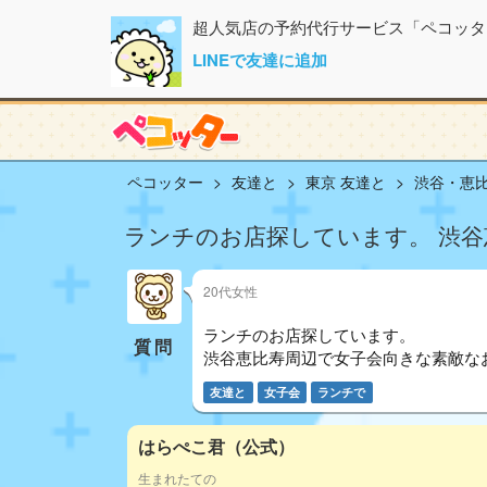
超人気店の予約代行サービス「ペコッタ
LINEで友達に追加
ペコッター
友達と
東京 友達と
渋谷・恵比
ランチのお店探しています。 渋
20代女性
ランチのお店探しています。
質問
渋谷恵比寿周辺で女子会向きな素敵な
友達と
女子会
ランチで
はらぺこ君（公式）
生まれたての