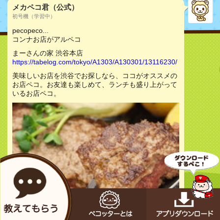
メカペコ君（公式）
初号機（学習中）
pecopeco...
コンナお店がアルペコ
まーさんの家 渋谷本店
https://tabelog.com/tokyo/A1303/A130301/13116230/
美味しいお店を渋谷でお探しなら、ココがオススメの
お店ペコ。お友達も楽しめて、ランチも盛り上がって
いるお店ペコ。
お店をチェック