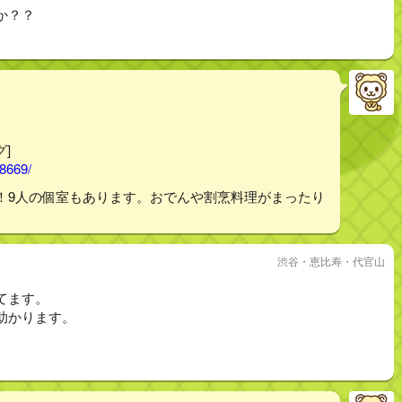
か？？
グ]
58669/
！9人の個室もあります。おでんや割烹料理がまったり
渋谷・恵比寿・代官山
てます。
助かります。