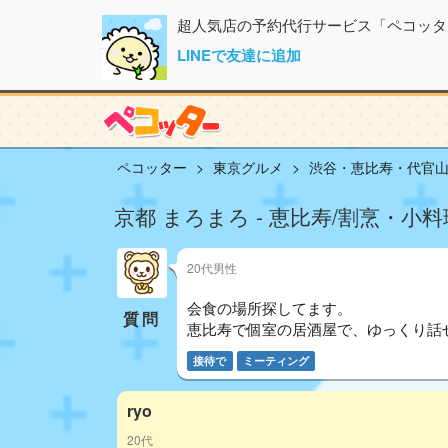
超人気店の予約代行サービス「ペコッタ
LINEで友達に追加
ペコッター
東京グルメ
渋谷・恵比寿・代官
京都 まろまろ - 恵比寿/割烹・小料
20代男性
会食の場所探してます。
質問
恵比寿で個室の居酒屋で、ゆっくり話
接待で
ミーティング
ryo
20代