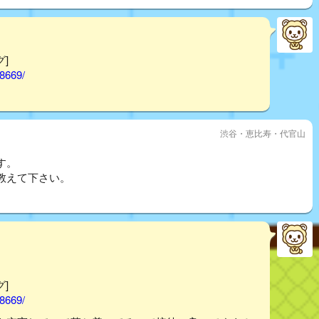
グ]
58669/
渋谷・恵比寿・代官山
す。
教えて下さい。
グ]
58669/