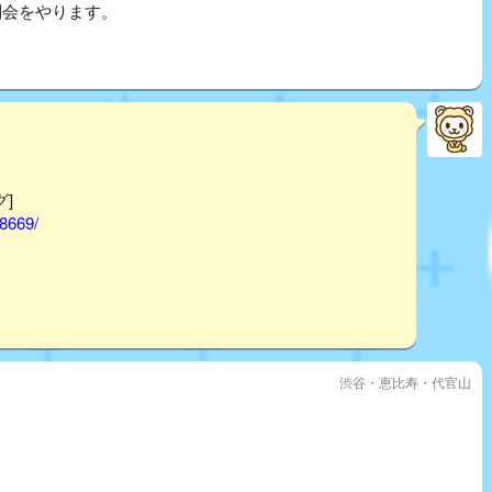
別会をやります。
グ]
58669/
渋谷・恵比寿・代官山