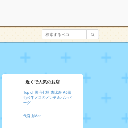
近くで人気のお店
Top of 黒毛七厘 恵比寿 A5黒
毛和牛メスのメンチ＆ハンバ
ーグ
代官山Mar