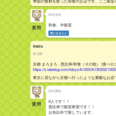
季節の食材を使った和食のお店です。ここ個室
30代女性
和食。半個室
質問
気になる人と
maru
非公開
京都 まろまろ - 恵比寿/和食（その他） [食べロ
https://s.tabelog.com/tokyo/A1303/A130302/130
東京に居ながら京都へ行ったような素敵なお店
20代男性
9人です！！
質問
恵比寿で個室希望です！！
お魚以外で探しています。