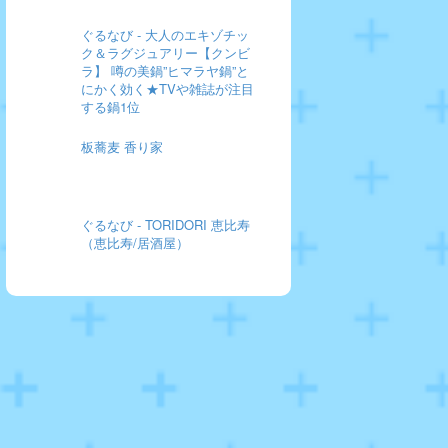
ぐるなび - 大人のエキゾチッ
ク＆ラグジュアリー【クンビ
ラ】 噂の美鍋”ヒマラヤ鍋”と
にかく効く★TVや雑誌が注目
する鍋1位
板蕎麦 香り家
ぐるなび - TORIDORI 恵比寿
（恵比寿/居酒屋）