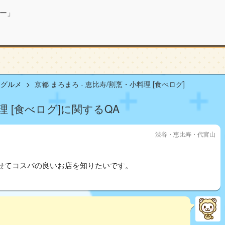
ー」
山グルメ
京都 まろまろ - 恵比寿/割烹・小料理 [食べログ]
理 [食べログ]に関するQA
渋谷・恵比寿・代官山
せてコスパの良いお店を知りたいです。