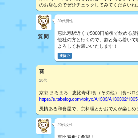
のお店なのでぜひチェックしてみてくださいね
30代男性
恵比寿駅近くで5000円前後で飲める
質問
他社の方と行くので、割と落ち着いて
よろしくお願いいたします！
接待で
葵
20代
京都 まろまろ - 恵比寿/和食（その他） [食べロ
https://s.tabelog.com/tokyo/A1303/A130302/130
風情ある和食屋で、京料理とかおでんが楽しめ
20代女性
恵比寿近辺希望！