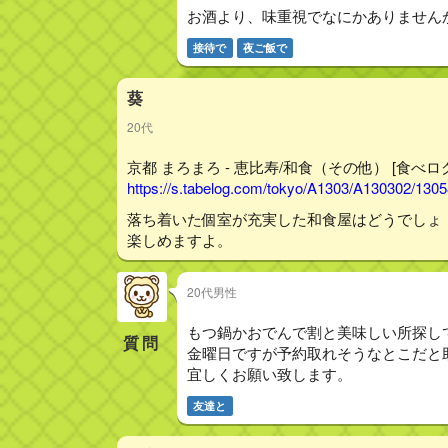
お酒より、味重視でなにかありません
接待で
夜ご飯で
葵
20代
京都 まろまろ - 恵比寿/和食（その他） [食べロ
https://s.tabelog.com/tokyo/A1303/A130302/130
落ち着いた個室が充実した和食屋はどうでしょ
楽しめますよ。
20代男性
もつ鍋かおでんで割と美味しい所探し
質問
金曜日ですが予約取れそうなとこだと
宜しくお願い致します。
友達と