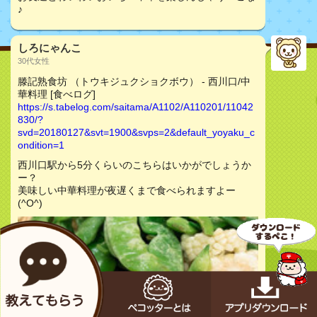
♪
しろにゃんこ
30代女性
滕記熟食坊 （トウキジュクショクボウ） - 西川口/中
華料理 [食べログ]
https://s.tabelog.com/saitama/A1102/A110201/11042
830/?
svd=20180127&svt=1900&svps=2&default_yoyaku_c
ondition=1
西川口駅から5分くらいのこちらはいかがでしょうか
ー？
美味しい中華料理が夜遅くまで食べられますよー
(^O^)