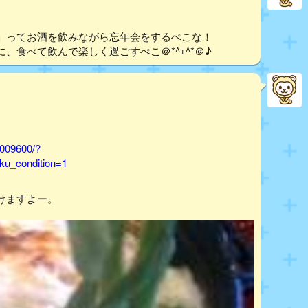
」ってお酒を飲みながら忘年会をするぺこな！
、食べて飲んで楽しく過ごすぺこ＠*^ｪ^*＠♪
1009600/?
u_condition=1
けますよー。