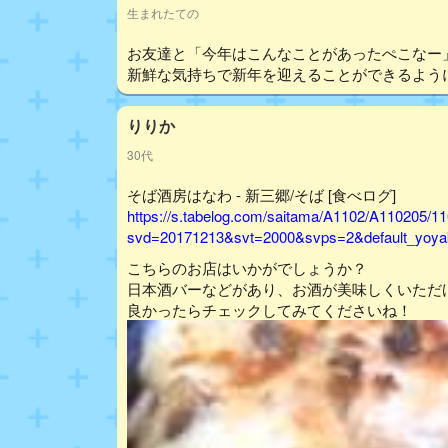
生まれたての
お友達と「今年はこんなことがあったぺこなー
新鮮な気持ちで新年を迎えることができるように
りりか
30代
そば酒房はなわ - 新三郷/そば [食べログ]
https://s.tabelog.com/saitama/A1102/A110205/1
svd=20171213&svt=2000&svps=2&default_yoyak
こちらのお店はいかがでしょうか？
日本酒バーなどがあり、お酒が美味しくいただ
良かったらチェックしてみてくださいね！