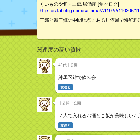
くいものや旬 - 三郷/居酒屋 [食べログ]
https://s.tabelog.com/saitama/A1102/A110205/1
三郷と新三郷の中間地点にある居酒屋で海鮮料
関連度の高い質問
40代非公開
練馬区錦で飲み会
友達と
非公開非公開
７人で入れるお酒とご飯が美味しいお
友達と