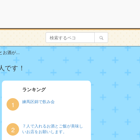
酒が...
人です！
ランキング
練馬区錦で飲み会
1
７人で入れるお酒とご飯が美味し
2
いお店をお願いします。