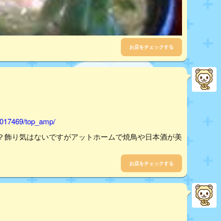
お店をチェックする
1017469/top_amp/
？飾り気はないですがアットホームで焼鳥や日本酒が美
お店をチェックする