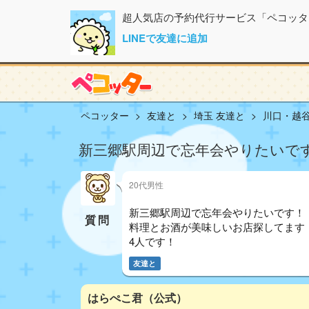
超人気店の予約代行サービス「ペコッタ
LINEで友達に追加
ペコッター
友達と
埼玉 友達と
川口・越谷
新三郷駅周辺で忘年会やりたいです
20代男性
新三郷駅周辺で忘年会やりたいです！
質問
料理とお酒が美味しいお店探してます
4人です！
友達と
はらぺこ君（公式）