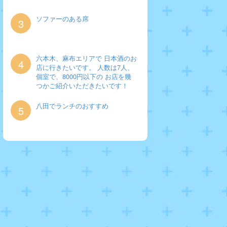
ソファーのある席
3
六本木、麻布エリアで 日本酒のお
4
店に行きたいです。 人数は7人、
個室で、8000円以下の お店を幾
つかご紹介いただきたいです！
八田でランチのおすすめ
5