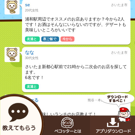
se
さいたま市
20代女性
浦和駅周辺でオススメのお店ありますか？今から2人
です！お酒はそんなにいらないのですが、デザートも
美味しいところがいいです
友達と
夜ご飯で
今から
なな
さいたま市
30代女性
さいたま新都心駅前で21時から二次会のお店を探して
ます。
6名です！
友達と
あーる
熊谷・本庄・東松山・寄居
20代女性
深谷で美味しいランチのお店教えて！
1人で
友達と