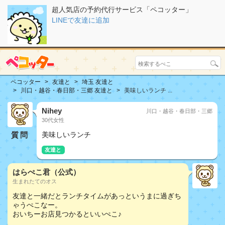
超人気店の予約代行サービス「ペコッター」
LINEで友達に追加
ペコッター
友達と
埼玉 友達と
川口・越谷・春日部・三郷 友達と
美味しいランチ ...
Nihey
川口・越谷・春日部・三郷
30代女性
質問
美味しいランチ
友達と
はらぺこ君（公式）
生まれたてのオス
友達と一緒だとランチタイムがあっというまに過ぎち
ゃうぺこなー。
おいちーお店見つかるといいぺこ♪