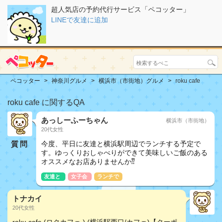
超人気店の予約代行サービス「ペコッター」
LINEで友達に追加
ペコッター
神奈川グルメ
横浜市（市街地）グルメ
roku cafe
roku cafe に関するQA
あっしーふーちゃん
横浜市（市街地）
20代女性
質問
今度、平日に友達と横浜駅周辺でランチする予定で
す。ゆっくりおしゃべりができて美味しいご飯のある
オススメなお店ありませんか⁇
友達と
女子会
ランチで
トナカイ
20代女性