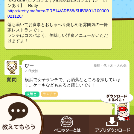
roku cafe (ロクカフェ ) (横浜駅西口/カフェ)【クーポ
ンあり】 - Retty
https://retty.me/area/PRE14/ARE38/SUB3801/100000
021128/
落ち着いてお食事とおしゃべり楽しめる雰囲気の一軒
家レストランです。
ランチはコスパよく、美味しい洋食メニューがいただ
けますよ！
びー
新宿・代々木・大久保
20代女性
質問
横浜で女子ランチで、お洒落なところを探していま
す。ケーキなどもあると嬉しいです！
友達と
ランチで
ココナ
50代以上女性
roku cafe (ロクカフェ ) (横浜駅西口/カフェ) - Retty
https://retty.me/area/PRE14/ARE38/SUB3801/100000
021128/