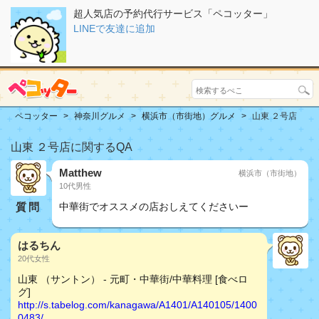
超人気店の予約代行サービス「ペコッター」
LINEで友達に追加
ペコッター
神奈川グルメ
横浜市（市街地）グルメ
山東 ２号店
山東 ２号店に関するQA
Matthew
横浜市（市街地）
10代男性
質問
中華街でオススメの店おしえてくださいー
はるちん
20代女性
山東 （サントン） - 元町・中華街/中華料理 [食べロ
グ]
http://s.tabelog.com/kanagawa/A1401/A140105/1400
0483/