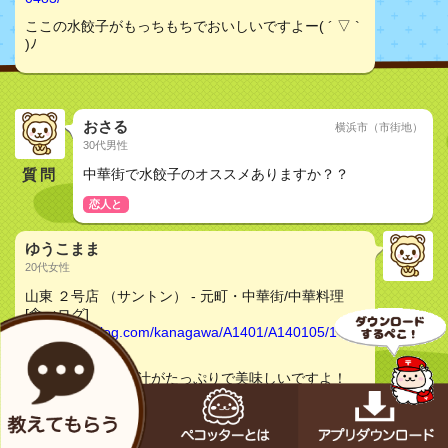
ここの水餃子がもっちもちでおいしいですよー( ´ ▽ `
)ﾉ
おさる
横浜市（市街地）
30代男性
質問
中華街で水餃子のオススメありますか？？
恋人と
ゆうこまま
20代女性
山東 ２号店 （サントン） - 元町・中華街/中華料理
[食べログ]
http://s.tabelog.com/kanagawa/A1401/A140105/1400
0483/
ここの水餃子は肉汁がたっぷりで美味しいですよ！