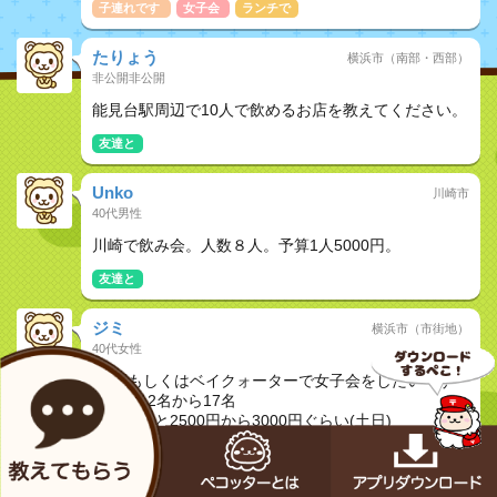
子連れです
女子会
ランチで
たりょう
横浜市（南部・西部）
非公開非公開
能見台駅周辺で10人で飲めるお店を教えてください。
友達と
Unko
川崎市
40代男性
川崎で飲み会。人数８人。予算1人5000円。
友達と
ジミ
横浜市（市街地）
40代女性
横浜 もしくはベイクォーターで女子会をしたいです
人数は12名から17名
ランチだと2500円から3000円ぐらい(土日)
ディナーだと3000円から4500円ぐらい(土日)
ディナーは飲み放題がいいです
ランチはソフトドリンク飲み放題がいいです