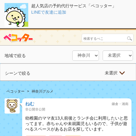
超人気店の予約代行サービス「ペコッター」
LINEで友達に追加
地域で絞る
未選択
シーンで絞る
ペコッター
神奈川グルメ
ねむ
鎌倉・湘南
非公開非公開
幼稚園のママ友13人前後とランチ会に利用したいと思
ってます。赤ちゃんや未就園児もいるので、子供が遊
べるスペースがあるお店を探しています。