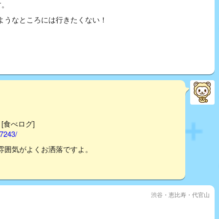
す。
ようなところには行きたくない！
 [食べログ]
17243/
雰囲気がよくお洒落ですよ。
渋谷・恵比寿・代官山