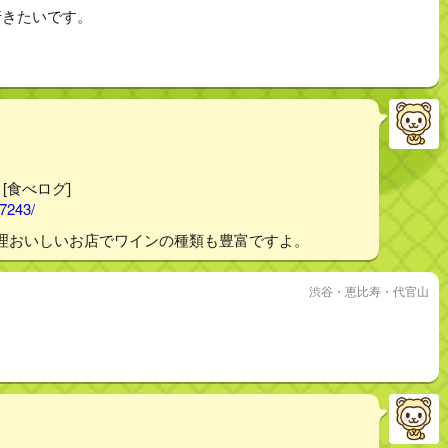
行きたいです。
。
 [食べログ]
17243/
理おいしいお店でワインの種類も豊富ですよ。
渋谷・恵比寿・代官山