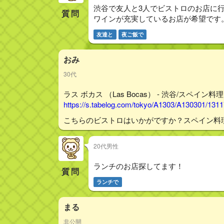
渋谷で友人と3人でビストロのお店に
質問
ワインが充実しているお店が希望です
友達と
夜ご飯で
おみ
30代
ラス ボカス （Las Bocas） - 渋谷/スペイン料理
https://s.tabelog.com/tokyo/A1303/A130301/131
こちらのビストロはいかがですか？スペイン料
20代男性
ランチのお店探してます！
質問
ランチで
まる
非公開