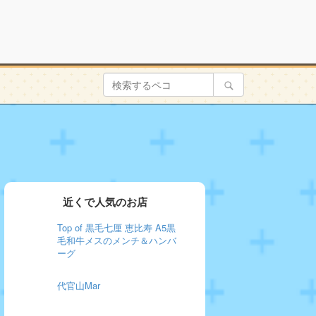
近くで人気のお店
Top of 黒毛七厘 恵比寿 A5黒
毛和牛メスのメンチ＆ハンバ
ーグ
代官山Mar