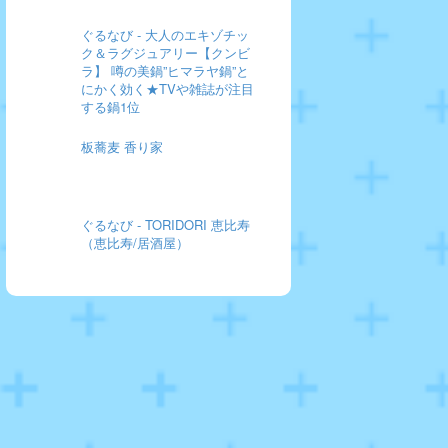
ぐるなび - 大人のエキゾチッ
ク＆ラグジュアリー【クンビ
ラ】 噂の美鍋”ヒマラヤ鍋”と
にかく効く★TVや雑誌が注目
する鍋1位
板蕎麦 香り家
ぐるなび - TORIDORI 恵比寿
（恵比寿/居酒屋）