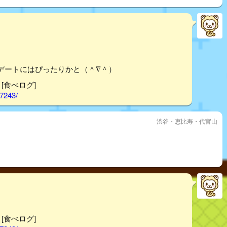
デートにはぴったりかと（＾∇＾）
 [食べログ]
17243/
渋谷・恵比寿・代官山
 [食べログ]