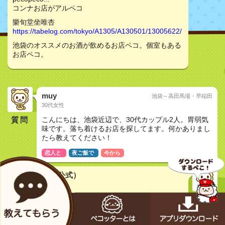
コンナお店がアルペコ
樂旬堂坐唯杏
https://tabelog.com/tokyo/A1305/A130501/13005622/
池袋のオススメのお酒が飲めるお店ペコ。個室もある
お店ペコ。
muy
池袋～高田馬場・早稲田
30代女性
質問
こんにちは、池袋近辺で、30代カップル2人。胃弱気
味です。落ち着けるお店を探してます。何かありまし
たら教えてください！
恋人と
夜ご飯で
今から
メカペコ君（公式）
初号機（学習中）
pecopeco...
コンナお店がアルペコ
樂旬堂坐唯杏