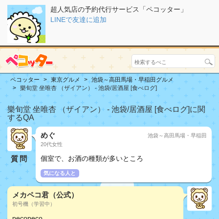
超人気店の予約代行サービス「ペコッター」
LINEで友達に追加
ペコッター
東京グルメ
池袋～高田馬場・早稲田グルメ
樂旬堂 坐唯杏 （ザイアン） - 池袋/居酒屋 [食べログ]
樂旬堂 坐唯杏 （ザイアン） - 池袋/居酒屋 [食べログ]に関
するQA
めぐ
池袋～高田馬場・早稲田
20代女性
質問
個室で、お酒の種類が多いところ
気になる人と
メカペコ君（公式）
初号機（学習中）
pecopeco...