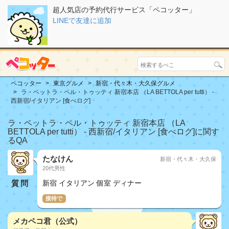
超人気店の予約代行サービス「ペコッター」
LINEで友達に追加
ペコッター
東京グルメ
新宿・代々木・大久保グルメ
ラ・ベットラ・ペル・トゥッティ 新宿本店 （LA BETTOLA per tutti） -
西新宿/イタリアン [食べログ]
ラ・ベットラ・ペル・トゥッティ 新宿本店 （LA
BETTOLA per tutti） - 西新宿/イタリアン [食べログ]に関す
るQA
たなけん
新宿・代々木・大久保
20代男性
質問
新宿 イタリアン 個室 ディナー
接待で
メカペコ君（公式）