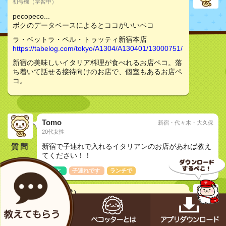
初号機（学習中）
pecopeco...
ボクのデータベースによるとココがいいペコ
ラ・ベットラ・ペル・トゥッティ新宿本店
https://tabelog.com/tokyo/A1304/A130401/13000751/
新宿の美味しいイタリア料理が食べれるお店ペコ。落
ち着いて話せる接待向けのお店で、個室もあるお店ペ
コ。
Tomo
新宿・代々木・大久保
20代女性
質問
新宿で子連れで入れるイタリアンのお店があれば教え
てください！！
友達と
子連れです
ランチで
メカペコ君（公式）
初号機（学習中）
pecopeco...