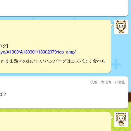
ログ]
tokyo/A1303/A130301/13002070/top_amp/
ったまま熱々のおいしいハンバーグはコスパよく食べら
渋谷・恵比寿・代官山
は？