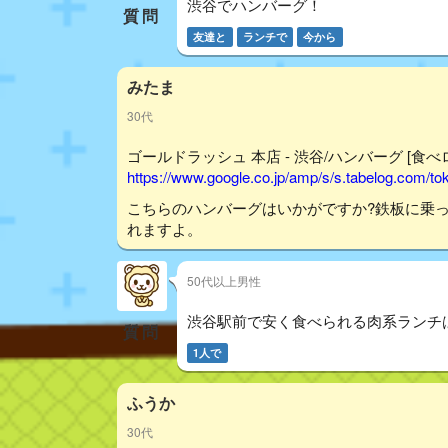
渋谷でハンバーグ！
質問
友達と
ランチで
今から
みたま
30代
ゴールドラッシュ 本店 - 渋谷/ハンバーグ [食べ
https://www.google.co.jp/amp/s/s.tabelog.com/
こちらのハンバーグはいかがですか?鉄板に乗
れますよ。
50代以上男性
渋谷駅前で安く食べられる肉系ランチ
質問
1人で
ふうか
30代