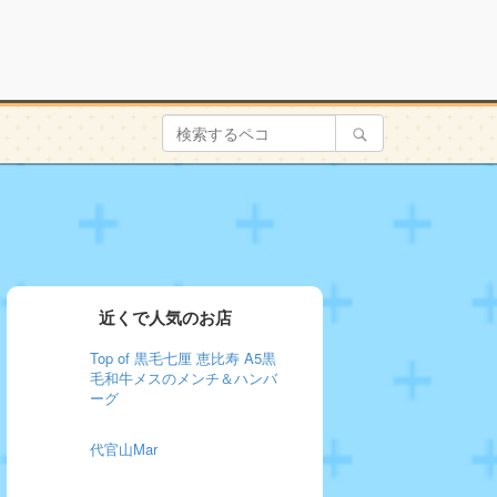
近くで人気のお店
Top of 黒毛七厘 恵比寿 A5黒
毛和牛メスのメンチ＆ハンバ
ーグ
代官山Mar