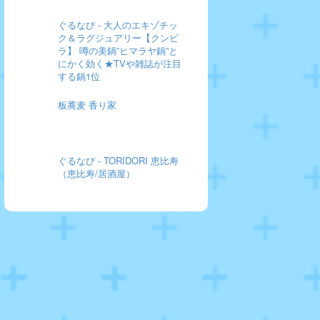
ぐるなび - 大人のエキゾチッ
ク＆ラグジュアリー【クンビ
ラ】 噂の美鍋”ヒマラヤ鍋”と
にかく効く★TVや雑誌が注目
する鍋1位
板蕎麦 香り家
ぐるなび - TORIDORI 恵比寿
（恵比寿/居酒屋）