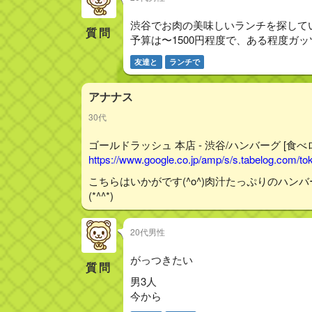
渋谷でお肉の美味しいランチを探して
質問
予算は〜1500円程度で、ある程度ガ
友達と
ランチで
アナナス
30代
ゴールドラッシュ 本店 - 渋谷/ハンバーグ [食べ
https://www.google.co.jp/amp/s/s.tabelog.com/
こちらはいかがです(^o^)肉汁たっぷりのハ
(*^^*)
20代男性
がっつきたい
質問
男3人
今から