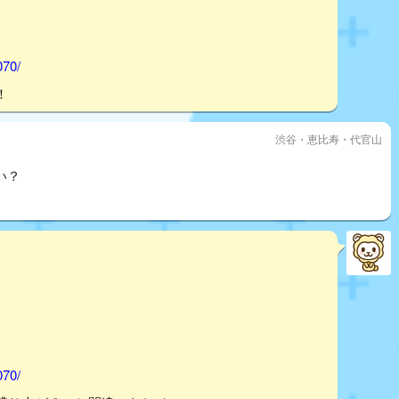
070/
！
渋谷・恵比寿・代官山
い？
070/