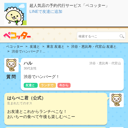
超人気店の予約代行サービス「ペコッター」
LINEで友達に追加
ペコッター
友達と
東京 友達と
渋谷・恵比寿・代官山 友達と
渋谷でハンバーグ！...
ハル
渋谷・恵比寿・代官山
30代女性
質問
渋谷でハンバーグ！
友達と
ランチで
今から
はらぺこ君（公式）
生まれたてのオス
お友達とこれからランチぺこな！
おいちーの食べて午後も楽しむぺこー