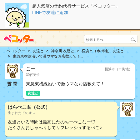
超人気店の予約代行サービス「ペコッター」
LINEで友達に追加
ペコッター
友達と
神奈川 友達と
横浜市（市街地） 友達と
東急東横線沿いで激ウマなお店教えて！...
こー
横浜市（市街地）
30代男性
質問
東急東横線沿いで激ウマなお店教えて！
友達と
はらぺこ君（公式）
生まれたてのオス
友達といる時間は最高にたのちーぺこなー♡
たくさんおしゃべりしてリフレッシュするぺこ♪