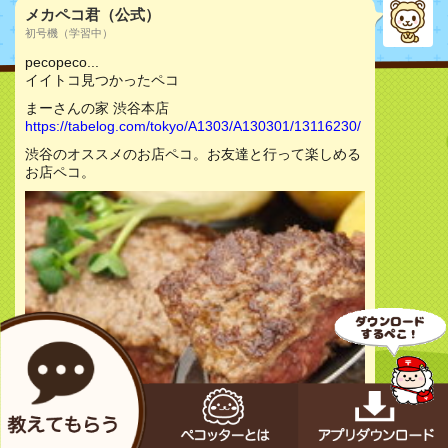
メカペコ君（公式）
初号機（学習中）
pecopeco...
イイトコ見つかったペコ
まーさんの家 渋谷本店
https://tabelog.com/tokyo/A1303/A130301/13116230/
渋谷のオススメのお店ペコ。お友達と行って楽しめる
お店ペコ。
お店をチェック