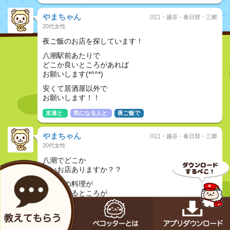
やまちゃん
川口・越谷・春日部・三郷
20代女性
夜ご飯のお店を探しています！
八潮駅前あたりで
どこか良いところがあれば
お願いします(*^^*)
安くて居酒屋以外で
お願いします！！
友達と
気になる人と
夜ご飯で
やまちゃん
川口・越谷・春日部・三郷
20代女性
八潮でどこか
良いお店ありますか？？
りんごの料理が
食べられるところが
あれば嬉しいです！
友達と
気になる人と
夜ご飯で