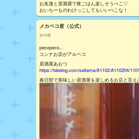
お友達と居酒屋で夜ごはん楽しそうぺこ♡
おいちーものわけっこしてもいいぺこな！
メカペコ君（公式）
初号機
pecopeco...
コンナお店がアルペコ
居酒屋あおつ
https://tabelog.com/saitama/A1102/A110204/110
春日部で美味しい居酒屋を楽しめるお店と言え