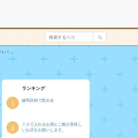
！...
ランキング
練馬区錦で飲み会
1
７人で入れるお酒とご飯が美味し
2
いお店をお願いします。