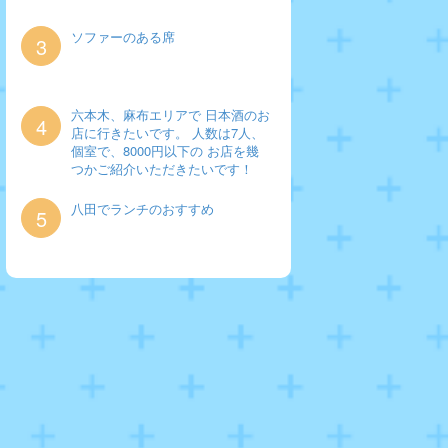
ソファーのある席
3
六本木、麻布エリアで 日本酒のお
4
店に行きたいです。 人数は7人、
個室で、8000円以下の お店を幾
つかご紹介いただきたいです！
八田でランチのおすすめ
5