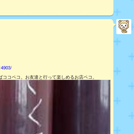
14903/
ばココペコ。お友達と行って楽しめるお店ペコ。