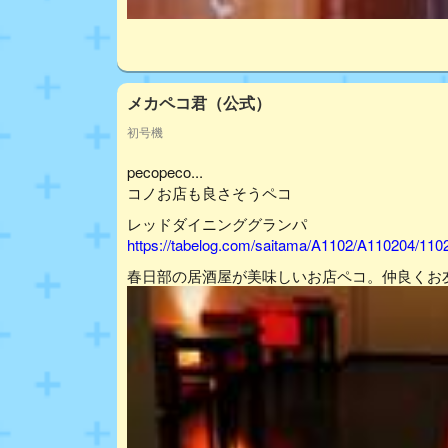
メカペコ君（公式）
初号機
pecopeco...
コノお店も良さそうペコ
レッドダイニンググランパ
https://tabelog.com/saitama/A1102/A110204/110
春日部の居酒屋が美味しいお店ペコ。仲良くお