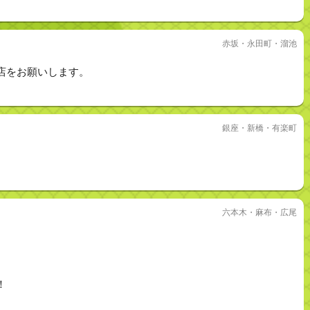
赤坂・永田町・溜池
店をお願いします。
銀座・新橋・有楽町
六本木・麻布・広尾
！