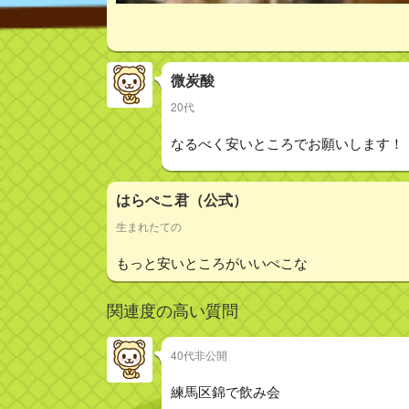
微炭酸
20代
なるべく安いところでお願いします！
はらぺこ君（公式）
生まれたての
もっと安いところがいいぺこな
関連度の高い質問
40代非公開
練馬区錦で飲み会