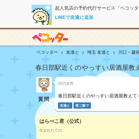
超人気店の予約代行サービス「ペコッタ
LINEで友達に追加
ペコッター
友達と
埼玉 友達と
川口・越谷
春日部駅近くのやっすい居酒屋教
20代女性
春日部駅近くのやっすい居酒屋教えて
質問
友達と
夜ご飯で
はらぺこ君（公式）
生まれたての