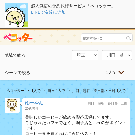
超人気店の予約代行サービス「ペコッター」
LINEで友達に追加
地域で絞る
1人で
シーンで絞る
ペコッター
1人で
埼玉 1人で
川口・越谷・春日部・三郷 1人で
ゆーやん
川口・越谷・春日部・三郷
20代男性
美味しいコーヒーが飲める喫茶店探してます。
こじゃれたカフェでなく、喫茶店というのがポイント
です。
コーヒー豆を買えればさらにベスト！