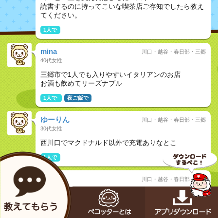
読書するのに持ってこいな喫茶店ご存知でしたら教え
てください。
1人で
mina
川口・越谷・春日部・三郷
40代女性
三郷市で1人でも入りやすいイタリアンのお店
お酒も飲めてリーズナブル
1人で
夜ご飯で
ゆーりん
川口・越谷・春日部・三郷
30代女性
西川口でマクドナルド以外で充電ありなとこ
1人で
もも
川口・越谷・春日部・三郷
30代女性
幸手駅近くで美味しいお肉を食べられる、おひとりさ
までも入りやすいお店ご存知でしたらぜひ！