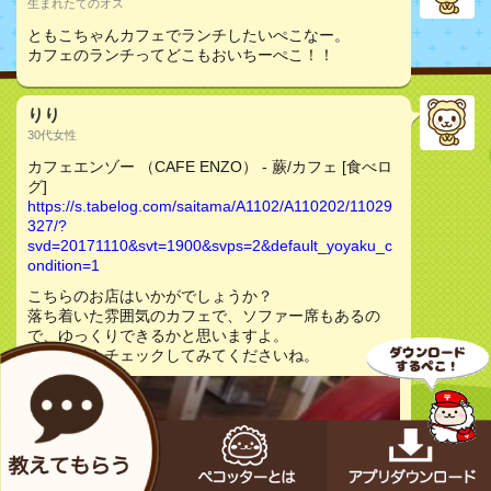
生まれたてのオス
ともこちゃんカフェでランチしたいぺこなー。
カフェのランチってどこもおいちーぺこ！！
りり
30代女性
カフェエンゾー （CAFE ENZO） - 蕨/カフェ [食べロ
グ]
https://s.tabelog.com/saitama/A1102/A110202/11029
327/?
svd=20171110&svt=1900&svps=2&default_yoyaku_c
ondition=1
こちらのお店はいかがでしょうか？
落ち着いた雰囲気のカフェで、ソファー席もあるの
で、ゆっくりできるかと思いますよ。
良かったらチェックしてみてくださいね。