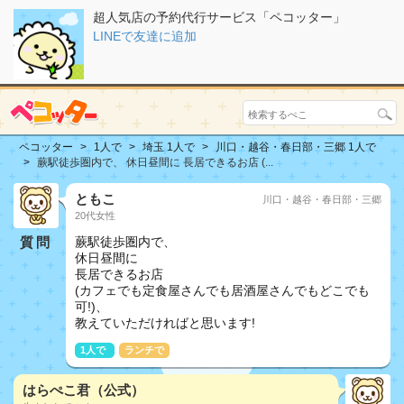
超人気店の予約代行サービス「ペコッター」
LINEで友達に追加
ペコッター
1人で
埼玉 1人で
川口・越谷・春日部・三郷 1人で
蕨駅徒歩圏内で、 休日昼間に 長居できるお店 (...
ともこ
川口・越谷・春日部・三郷
20代女性
質問
蕨駅徒歩圏内で、
休日昼間に
長居できるお店
(カフェでも定食屋さんでも居酒屋さんでもどこでも
可!)、
教えていただければと思います!
1人で
ランチで
はらぺこ君（公式）