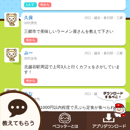
1人で
今から
久保
川口・越谷・春日部・三郷
20代男性
三郷市で美味しいラーメン屋さんを教えて下さい
今から
みー
川口・越谷・春日部・三郷
20代女性
北越谷駅周辺で上司3人と行くカフェをさがしていま
す！
今から
みな
川口・越谷・春日部・三郷
非公開女性
春日部で1000円以内程度で天ぷら定食が食べられるお
店を教えて下さい
夜ご飯で
今から