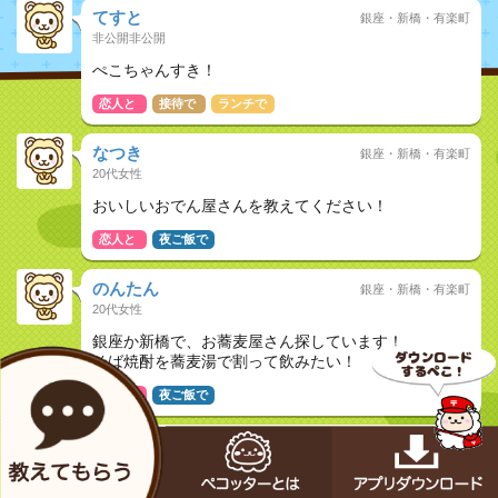
てすと
銀座・新橋・有楽町
非公開非公開
ぺこちゃんすき！
恋人と
接待で
ランチで
なつき
銀座・新橋・有楽町
20代女性
おいしいおでん屋さんを教えてください！
恋人と
夜ご飯で
のんたん
銀座・新橋・有楽町
20代女性
銀座か新橋で、お蕎麦屋さん探しています！
そば焼酎を蕎麦湯で割って飲みたい！
恋人と
夜ご飯で
ジュネ
銀座・新橋・有楽町
20代女性
同窓会をしたいと思ってます。