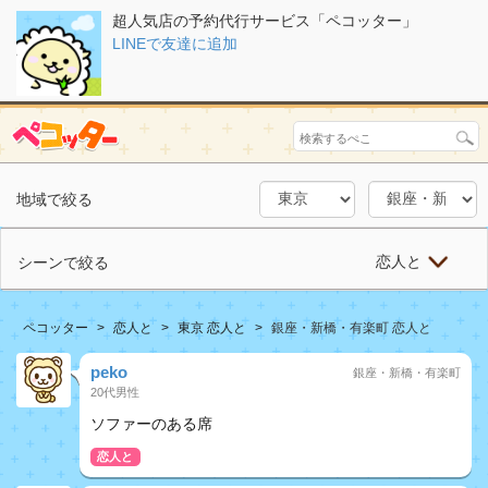
超人気店の予約代行サービス「ペコッター」
LINEで友達に追加
地域で絞る
恋人と
シーンで絞る
ペコッター
恋人と
東京 恋人と
銀座・新橋・有楽町 恋人と
peko
銀座・新橋・有楽町
20代男性
ソファーのある席
恋人と