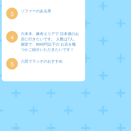
ソファーのある席
3
六本木、麻布エリアで 日本酒のお
4
店に行きたいです。 人数は7人、
個室で、8000円以下の お店を幾
つかご紹介いただきたいです！
八田でランチのおすすめ
5