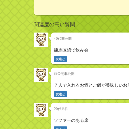
関連度の高い質問
40代非公開
練馬区錦で飲み会
友達と
非公開非公開
７人で入れるお酒とご飯が美味しいお
友達と
20代男性
ソファーのある席