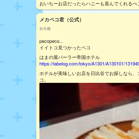
おいちーお店だったらハニーも喜んでくれるぺ
メカペコ君（公式）
初号機
pecopeco...
イイトコ見つかったペコ
はまの屋パーラー帝国ホテル
https://tabelog.com/tokyo/A1301/A130101/13194
ホテルが美味しいお店を日比谷でお探しなら、
コ。