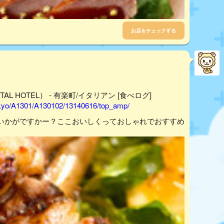
お店をチェックする
AL HOTEL） - 有楽町/イタリアン [食べログ]
tokyo/A1301/A130102/13140616/top_amp/
いかがですかー？ここおいしくっておしゃれでおすすめ