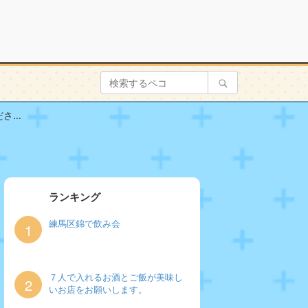
...
ランキング
練馬区錦で飲み会
1
７人で入れるお酒とご飯が美味し
2
いお店をお願いします。