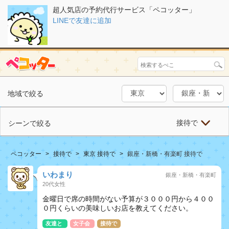
超人気店の予約代行サービス「ペコッター」
LINEで友達に追加
地域で絞る
接待で
シーンで絞る
ペコッター
接待で
東京 接待で
銀座・新橋・有楽町 接待で
いわまり
銀座・新橋・有楽町
20代女性
金曜日で席の時間がない予算が３０００円から４００
０円くらいの美味しいお店を教えてください。
友達と
女子会
接待で