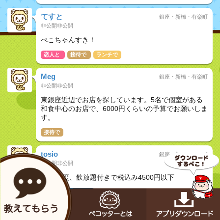
てすと
銀座・新橋・有楽町
非公開非公開
ぺこちゃんすき！
恋人と
接待で
ランチで
Meg
銀座・新橋・有楽町
非公開非公開
東銀座近辺でお店を探しています。5名で個室がある
和食中心のお店で、6000円くらいの予算でお願いしま
す。
接待で
tosio
銀座・新橋・有楽町
非公開非公開
10名程度、飲放題付きで税込み4500円以下
接待で
夜ご飯で
kiima
銀座・新橋・有楽町