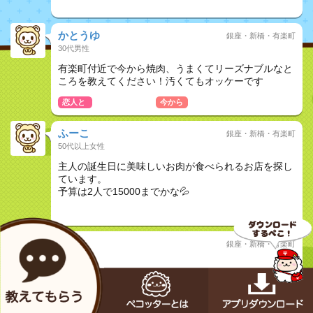
おしどり夫婦
かとうゆ
銀座・新橋・有楽町
30代男性
有楽町付近で今から焼肉、うまくてリーズナブルなと
ころを教えてください！汚くてもオッケーです
恋人と
おしどり夫婦
今から
ふーこ
銀座・新橋・有楽町
50代以上女性
主人の誕生日に美味しいお肉が食べられるお店を探し
ています。
予算は2人で15000までかな💦
おしどり夫婦
誠
銀座・新橋・有楽町
30代男性
銀座で和食のランチに行きたいのですが、おススメあ
りますでしょうか？
おしどり夫婦
ランチで
今から