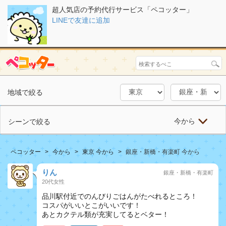
超人気店の予約代行サービス「ペコッター」
LINEで友達に追加
地域で絞る
今から
シーンで絞る
ペコッター
今から
東京 今から
銀座・新橋・有楽町 今から
りん
銀座・新橋・有楽町
20代女性
品川駅付近でのんびりごはんがたべれるところ！
コスパがいいとこがいいです！
あとカクテル類が充実してるとベター！