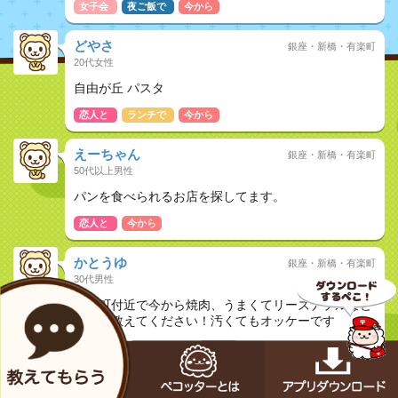
女子会
夜ご飯で
今から
どやさ
銀座・新橋・有楽町
20代女性
自由が丘 パスタ
恋人と
ランチで
今から
えーちゃん
銀座・新橋・有楽町
50代以上男性
パンを食べられるお店を探してます。
恋人と
今から
かとうゆ
銀座・新橋・有楽町
30代男性
有楽町付近で今から焼肉、うまくてリーズナブルなと
ころを教えてください！汚くてもオッケーです
恋人と
おしどり夫婦
今から
誠
銀座・新橋・有楽町