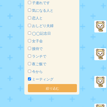
子連れです
気になる人と
恋人と
おしどり夫婦
◯◯記念日
女子会
接待で
ランチで
夜ご飯で
今から
ミーティング
絞り込む