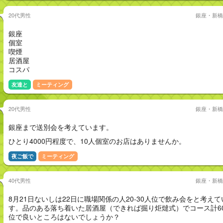
20代男性
銀座・新橋
銀座
個室
喫煙
居酒屋
コスパ
友達と
ミーティング
20代男性
銀座・新橋
銀座まで送別会を考えています。
ひとり4000円程度で、10人個室のお店はありませんか。
夜ご飯で
ミーティング
40代男性
銀座・新橋
8月21日ないしは22日に職場関係の人20-30人位で飲み会をと考えて
す。品のある落ち着いた居酒屋（できれば掘り炬燵式）でコース計60
位で良いところはないでしょうか？