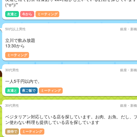
(^o^)/*
友達と
今から
ミーティング
50代以上男性
銀座・新橋
立川で飲み放題
13:30から
ミーティング
30代男性
銀座・新橋
一人5千円以内で。
友達と
夜ご飯で
ミーティング
30代男性
銀座・新橋
ベジタリアン対応している店を探しています。お肉、お魚、だし、
ン使わない料理も提供している店を探しています
接待で
ミーティング