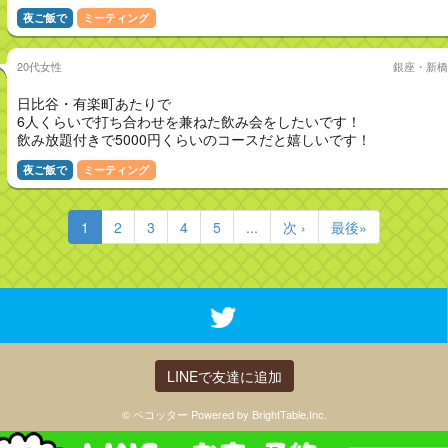
夜ご飯で
ミーティング
20代女性
銀座・新橋
日比谷・有楽町あたりで
6人くらいで打ち合わせを兼ねた飲み会をしたいです！
飲み放題付きで5000円くらいのコースだと嬉しいです！
夜ご飯で
ミーティング
1
2
3
4
5
...
次 ›
最後»
LINEで友達に追加
© ペコッター Powered by BrightTable,Inc.