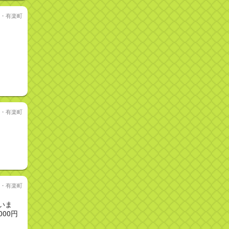
・有楽町
・有楽町
・有楽町
いま
00円