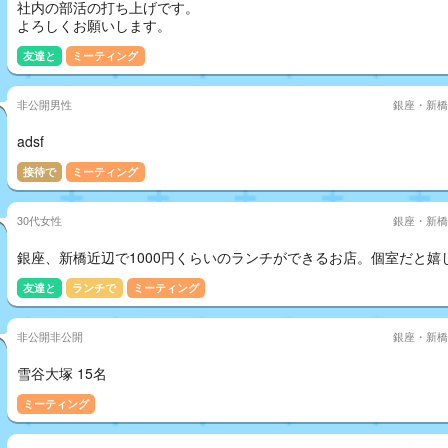
社内の部活の打ち上げです。
よろしくお願いします。
友達と
ミーティング
非公開男性
銀座・新橋
adsf
接待で
ミーティング
30代女性
銀座・新橋
銀座、新橋近辺で1000円くらいのランチができるお店。個室だと嬉
友達と
ランチで
ミーティング
非公開非公開
銀座・新橋
雪谷大塚 15名
ミーティング