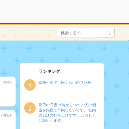
ランキング
・有楽町
京橋付近で千円くらいのランチ
1
明日27日夜21時から16〜20人の個
2
室を銀座で予約したいです。 社内
の部活の打ち上げです。 よろしく
・有楽町
お願いします。