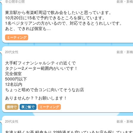
非公開非公開
銀座・新橋
東京駅から有楽町周辺で飲み会をしたいと思っています。
10月20日に15名で予約できるところを探しています。
1名ベジタリアンの方がいるので、対応できるとうれしいです。
あと、できれば個室も…
ミーティング
20代女性
銀座・新橋
大手町フィナンシャルシティの近くで
タクシー2メーター範囲内がいいです！
完全個室
5000円以下
12名以内
ちょっと暗めで合コンに向いてそうなお店
ありませんか？？お願いします！
接待で
夜ご飯で
ミーティング
20代女性
銀座・新橋
友達と軽くお茶 軽食あり 22時過ぎも空いているお店を探しています〜