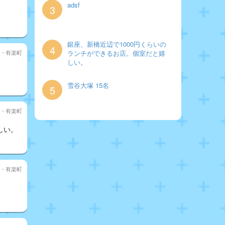
adsf
3
銀座、新橋近辺で1000円くらいの
4
・有楽町
ランチができるお店。個室だと嬉
しい。
雪谷大塚 15名
5
・有楽町
しい。
・有楽町