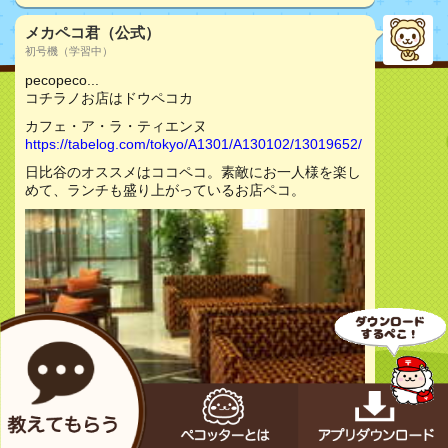
メカペコ君（公式）
初号機（学習中）
pecopeco...
コチラノお店はドウペコカ
カフェ・ア・ラ・ティエンヌ
https://tabelog.com/tokyo/A1301/A130102/13019652/
日比谷のオススメはココペコ。素敵にお一人様を楽し
めて、ランチも盛り上がっているお店ペコ。
お店をチェック