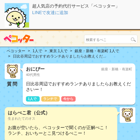
超人気店の予約代行サービス「ペコッター」
LINEで友達に追加
ペコッター
1人で
東京 1人で
銀座・新橋・有楽町 1人で
日比谷周辺でおすすめランチありましたらお教えくだ...
おにぴー
銀座・新橋・有楽町
40代男性
質問
日比谷周辺でおすすめランチありましたらお教えくだ
さいー！
1人で
ランチで
今から
はらぺこ君（公式）
生まれたてのオス
お腹が空いたら、ペコッターで聞くのが正解ぺこ！
ランチ、おいちーとこ見つけるぺこー！