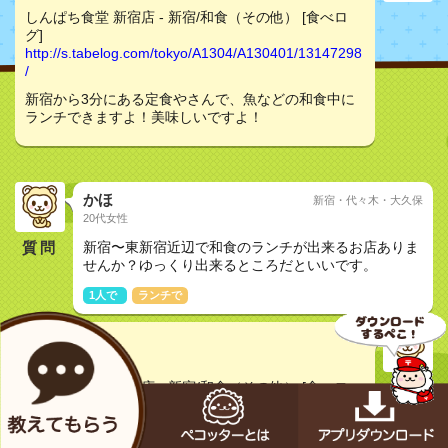
しんぱち食堂 新宿店 - 新宿/和食（その他） [食べロ
グ]
http://s.tabelog.com/tokyo/A1304/A130401/13147298
/
新宿から3分にある定食やさんで、魚などの和食中に
ランチできますよ！美味しいですよ！
かほ
新宿・代々木・大久保
20代女性
質問
新宿〜東新宿近辺で和食のランチが出来るお店ありま
せんか？ゆっくり出来るところだといいです。
1人で
ランチで
ミオ
30代女性
しんぱち食堂 新宿店 - 新宿/和食（その他） [食べロ
グ]
http://s.tabelog.com/tokyo/A1304/A130401/13147298
/