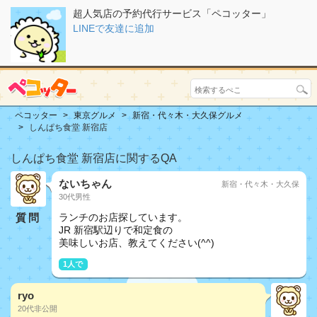
超人気店の予約代行サービス「ペコッター」
LINEで友達に追加
ペコッター
東京グルメ
新宿・代々木・大久保グルメ
しんぱち食堂 新宿店
しんぱち食堂 新宿店に関するQA
ないちゃん
新宿・代々木・大久保
30代男性
質問
ランチのお店探しています。
JR 新宿駅辺りで和定食の
美味しいお店、教えてください(^^)
1人で
ryo
20代非公開