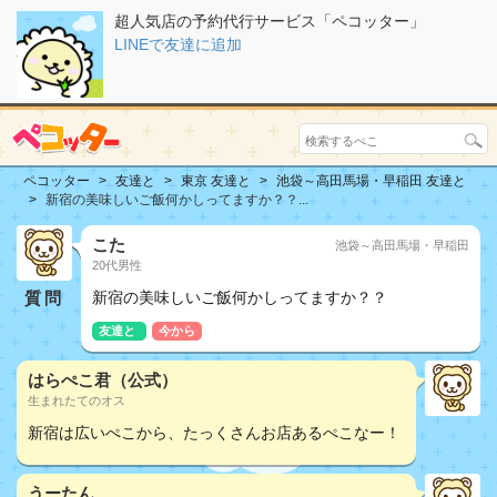
超人気店の予約代行サービス「ペコッター」
LINEで友達に追加
ペコッター
友達と
東京 友達と
池袋～高田馬場・早稲田 友達と
新宿の美味しいご飯何かしってますか？？...
こた
池袋～高田馬場・早稲田
20代男性
質問
新宿の美味しいご飯何かしってますか？？
友達と
今から
はらぺこ君（公式）
生まれたてのオス
新宿は広いぺこから、たっくさんお店あるぺこなー！
うーたん